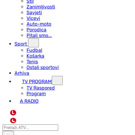
Stil
Zanimljivosti
Savjeti
Vicevi
Auto-moto
Porodica
Pitali smo...
Sport
Fudbal
Košarka
Tenis
Ostali sportovi
Arhiva
TV PROGRAM
ТV Raspored
Program
A RADIO
L