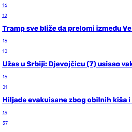
16
12
Tramp sve bliže da prelomi između Ven
16
10
Užas u Srbiji: Djevojčicu (7) usisao 
16
01
Hiljade evakuisane zbog obilnih kiša 
15
57