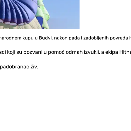
narodnom kupu u Budvi, nakon pada i zadobijenih povreda hos
asci koji su pozvani u pomoć odmah izvukli, a ekipa Hit
e padobranac živ.