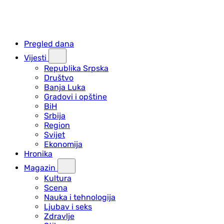
Pregled dana
Vijesti
Republika Srpska
Društvo
Banja Luka
Gradovi i opštine
BiH
Srbija
Region
Svijet
Ekonomija
Hronika
Magazin
Kultura
Scena
Nauka i tehnologija
Ljubav i seks
Zdravlje