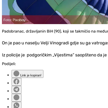
Padobranac, državljanin BiH (90), koji se takmičio na među
On je pao u naselju Velji Vinogradi gdje su ga vatrog
Iz policije je podgoričkim „Vijestima“ saopšteno da j
Podijeli:
Link je kopiran!