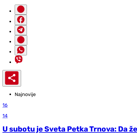
Najnovije
16
14
U subotu je Sveta Petka Trnova: Da že