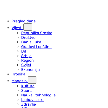
Pregled dana
Vijesti
Republika Srpska
Društvo
Banja Luka
Gradovi i opštine
BiH
Srbija
Region
Svijet
Ekonomija
Hronika
Magazin
Kultura
Scena
Nauka i tehnologija
Ljubav i seks
Zdravlje