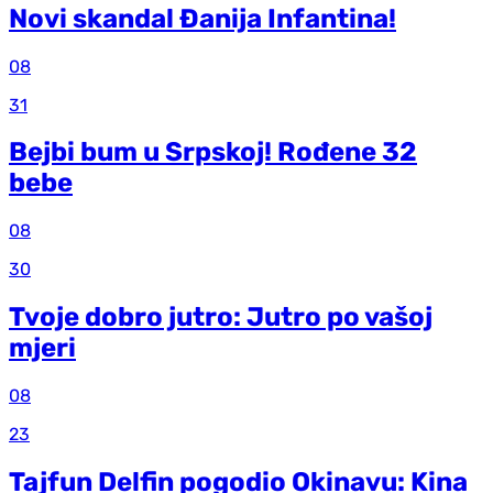
Novi skandal Đanija Infantina!
08
31
Bejbi bum u Srpskoj! Rođene 32
bebe
08
30
Tvoje dobro jutro: Jutro po vašoj
mjeri
08
23
Tajfun Delfin pogodio Okinavu: Kina