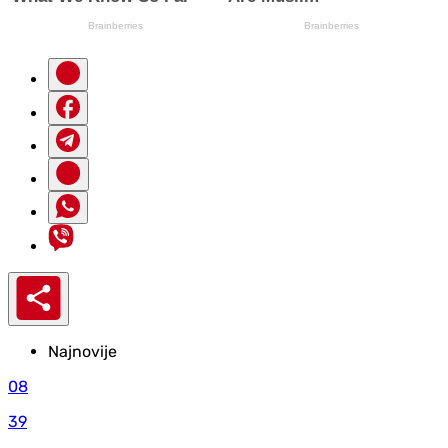
Najnovije
08
39