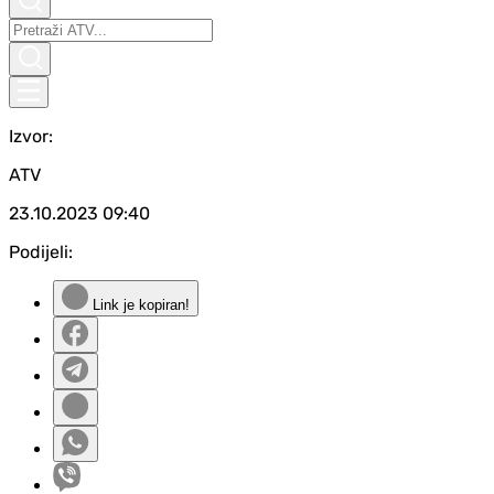
Izvor:
ATV
23.10.2023
09:40
Podijeli:
Link je kopiran!