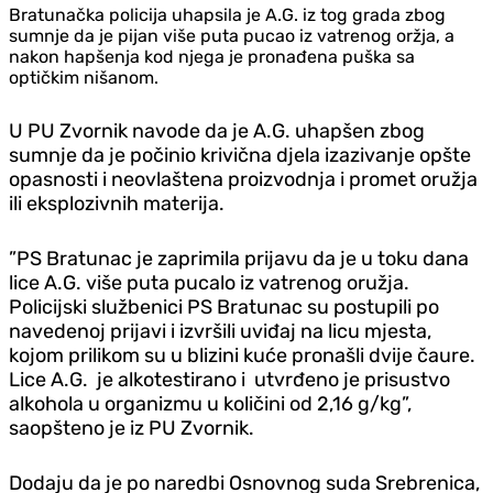
Bratunačka policija uhapsila je A.G. iz tog grada zbog
sumnje da je pijan više puta pucao iz vatrenog oržja, a
nakon hapšenja kod njega je pronađena puška sa
optičkim nišanom.
U PU Zvornik navode da je A.G. uhapšen zbog
sumnje da je počinio krivična djela izazivanje opšte
opasnosti i neovlaštena proizvodnja i promet oružja
ili eksplozivnih materija.
”PS Bratunac je zaprimila prijavu da je u toku dana
lice A.G. više puta pucalo iz vatrenog oružja.
Policijski službenici PS Bratunac su postupili po
navedenoj prijavi i izvršili uviđaj na licu mjesta,
kojom prilikom su u blizini kuće pronašli dvije čaure.
Lice A.G. je alkotestirano i utvrđeno je prisustvo
alkohola u organizmu u količini od 2,16 g/kg”,
saopšteno je iz PU Zvornik.
Dodaju da je po naredbi Osnovnog suda Srebrenica,