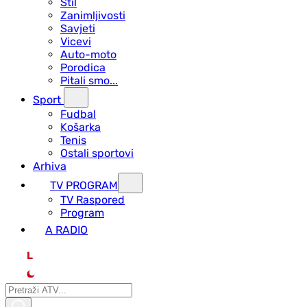
Stil
Zanimljivosti
Savjeti
Vicevi
Auto-moto
Porodica
Pitali smo...
Sport
Fudbal
Košarka
Tenis
Ostali sportovi
Arhiva
TV PROGRAM
ТV Raspored
Program
A RADIO
L