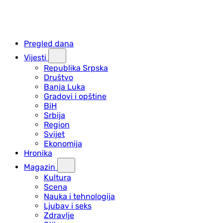
Pregled dana
Vijesti
Republika Srpska
Društvo
Banja Luka
Gradovi i opštine
BiH
Srbija
Region
Svijet
Ekonomija
Hronika
Magazin
Kultura
Scena
Nauka i tehnologija
Ljubav i seks
Zdravlje