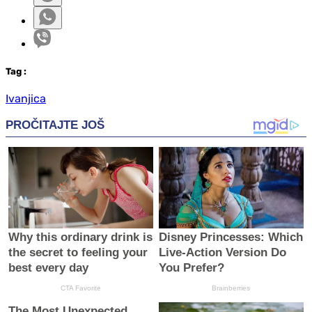
Tag
:
Ivanjica