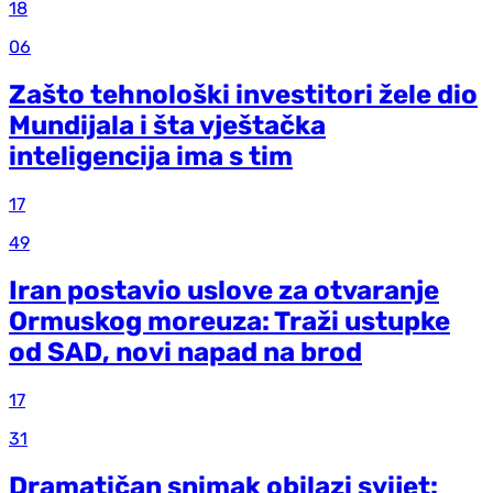
18
06
Zašto tehnološki investitori žele dio
Mundijala i šta vještačka
inteligencija ima s tim
17
49
Iran postavio uslove za otvaranje
Ormuskog moreuza: Traži ustupke
od SAD, novi napad na brod
17
31
Dramatičan snimak obilazi svijet: