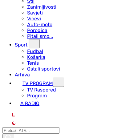
Stil
Zanimljivosti
Savjeti
Vicevi
Auto-moto
Porodica
Pitali smo...
Sport
Fudbal
Košarka
Tenis
Ostali sportovi
Arhiva
TV PROGRAM
ТV Raspored
Program
A RADIO
L