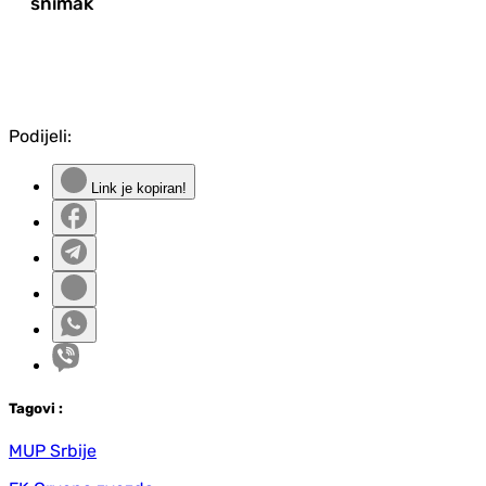
snimak
Podijeli:
Link je kopiran!
Tag
ovi
:
MUP Srbije