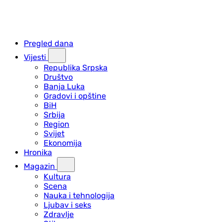
Pregled dana
Vijesti
Republika Srpska
Društvo
Banja Luka
Gradovi i opštine
BiH
Srbija
Region
Svijet
Ekonomija
Hronika
Magazin
Kultura
Scena
Nauka i tehnologija
Ljubav i seks
Zdravlje