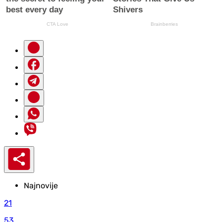
Najnovije
21
53