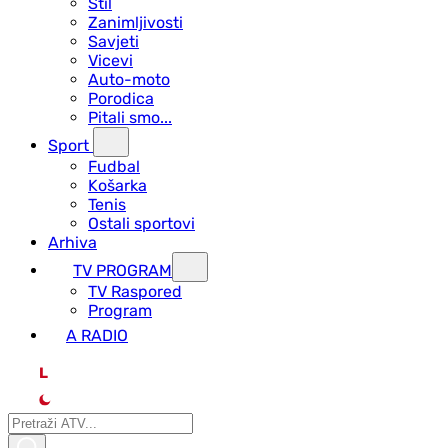
Stil
Zanimljivosti
Savjeti
Vicevi
Auto-moto
Porodica
Pitali smo...
Sport
Fudbal
Košarka
Tenis
Ostali sportovi
Arhiva
TV PROGRAM
ТV Raspored
Program
A RADIO
L