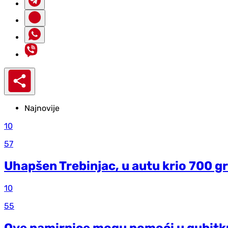
Najnovije
10
57
Uhapšen Trebinjac, u autu krio 700 g
10
55
Ove namirnice mogu pomoći u gubitk