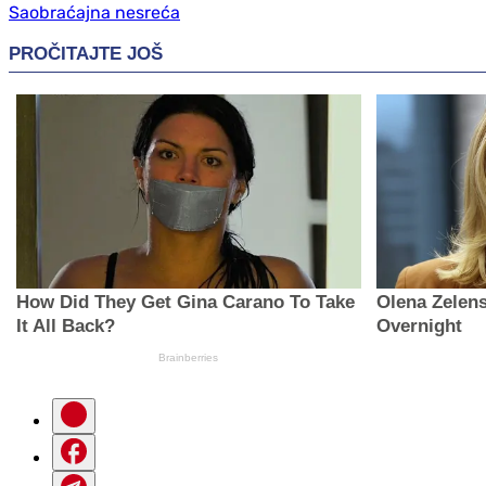
Saobraćajna nesreća