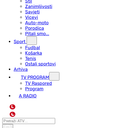
Stil
Zanimljivosti
Savjeti
Vicevi
Auto-moto
Porodica
Pitali smo...
Sport
Fudbal
Košarka
Tenis
Ostali sportovi
Arhiva
TV PROGRAM
ТV Raspored
Program
A RADIO
L