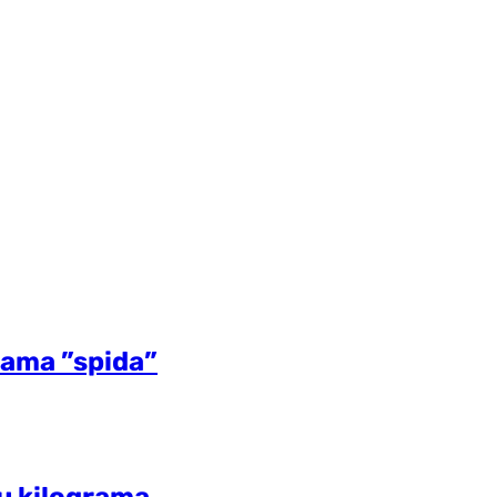
rama ”spida”
u kilograma