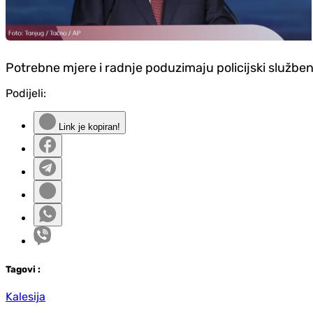
Potrebne mjere i radnje poduzimaju policijski službeni
Podijeli:
Link je kopiran!
Tag
ovi
:
Kalesija