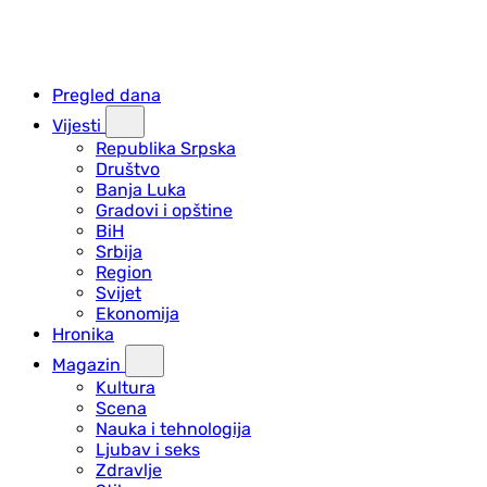
Pregled dana
Vijesti
Republika Srpska
Društvo
Banja Luka
Gradovi i opštine
BiH
Srbija
Region
Svijet
Ekonomija
Hronika
Magazin
Kultura
Scena
Nauka i tehnologija
Ljubav i seks
Zdravlje