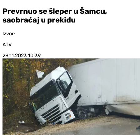
Prevrnuo se šleper u Šamcu,
saobraćaj u prekidu
Izvor:
ATV
28.11.2023
10:39