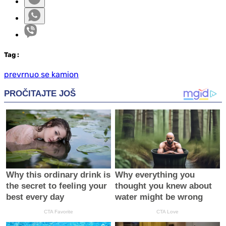
Tag
:
prevrnuo se kamion