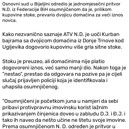
Osnovni sud u Bijeljini odredio je jednomjesečni pritvor
N.D. iz Federacije BiH osumnjičenom da je, prilikom
kupovine stoke, prevario dvojicu domaćina za veći iznos
novca.
Kako nezvanično saznaje ATV N.D. je uoči Kurban
bajrama sa dvojicom domaćina iz Donje Trnove kod
Ugljevika dogovorio kupovinu više grla sitne stoke.
Stoku je preuzeo, ali domaćinima nije platio
dogovoreni iznos, već samo manji dio. Nakon toga je
”nestao”, prestao da odgovara na pozive pa je cijeli
slučaj prijavljen policiji koja je identifikovala i
uhapsila osumnjičenog.
”Osumnjičeni je početkom juna u namjeri da sebi
pribavi protivpravnu imovinsku korist lažnim
prikazivanjem činjenica doveo u zabludu D.J. i Đ.J. i
tako ih naveo da nešto učine ne štetu svoje imovine.
Prema osumnjičenom N. D. određen je pritvor u