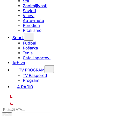
Stil
Zanimljivosti
Savjeti
Vicevi
Auto-moto
Porodica
Pitali smo...
Sport
Fudbal
Košarka
Tenis
Ostali sportovi
Arhiva
TV PROGRAM
ТV Raspored
Program
A RADIO
L