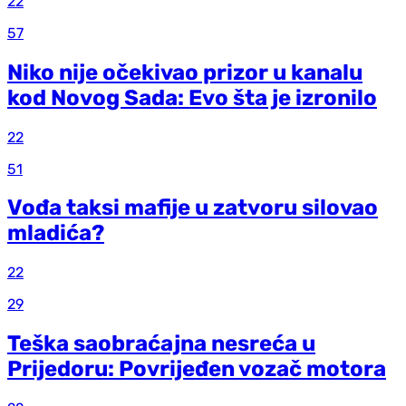
22
57
Niko nije očekivao prizor u kanalu
kod Novog Sada: Evo šta je izronilo
22
51
Vođa taksi mafije u zatvoru silovao
mladića?
22
29
Teška saobraćajna nesreća u
Prijedoru: Povrijeđen vozač motora