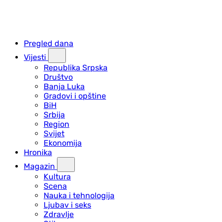
Pregled dana
Vijesti
Republika Srpska
Društvo
Banja Luka
Gradovi i opštine
BiH
Srbija
Region
Svijet
Ekonomija
Hronika
Magazin
Kultura
Scena
Nauka i tehnologija
Ljubav i seks
Zdravlje