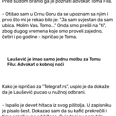
Pred sudom branio ga je poznati advokat Toma Fila.
- Otišao sam u Crnu Goru da se upoznam sa njim i
prvo što mi je rekao bilo je: "Ja sam svjestan da sam
ubica. Molim Vas, Tomo..." Onda smo prešli na "ti",
zbog dugog vremena koje smo proveli zajedno,
četiri i po godine - ispričao je Toma.
Laušević je imao samo jednu molbu za Tomu
Filu: Advokat o kobnoj noći
Kako je ispričao za "Telegraf.rs", uspio je da dokaže
da je Laušević pucao u nužnoj odbrani.
- Ispalio je devet hitaca iz svog pištolja. U zapisniku
je pisalo šest. Dokazao sam da su kafić prekrečili i