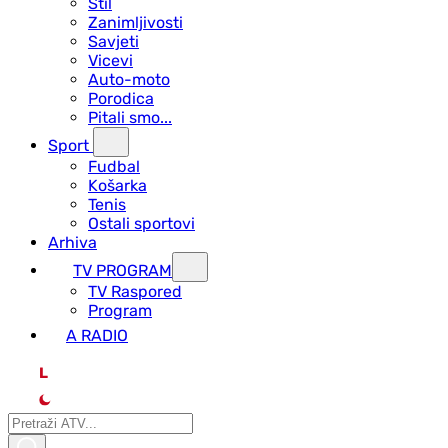
Stil
Zanimljivosti
Savjeti
Vicevi
Auto-moto
Porodica
Pitali smo...
Sport
Fudbal
Košarka
Tenis
Ostali sportovi
Arhiva
TV PROGRAM
ТV Raspored
Program
A RADIO
L