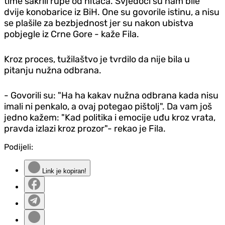
time sakrili rupe od hitaca. Svjedoci su nam bile
dvije konobarice iz BiH. One su govorile istinu, a nisu
se plašile za bezbjednost jer su nakon ubistva
pobjegle iz Crne Gore - kaže Fila.
Kroz proces, tužilaštvo je tvrdilo da nije bila u
pitanju nužna odbrana.
- Govorili su: "Ha ha kakav nužna odbrana kada nisu
imali ni penkalo, a ovaj potegao pištolj". Da vam još
jedno kažem: "Kad politika i emocije uđu kroz vrata,
pravda izlazi kroz prozor"- rekao je Fila.
Podijeli:
Link je kopiran!