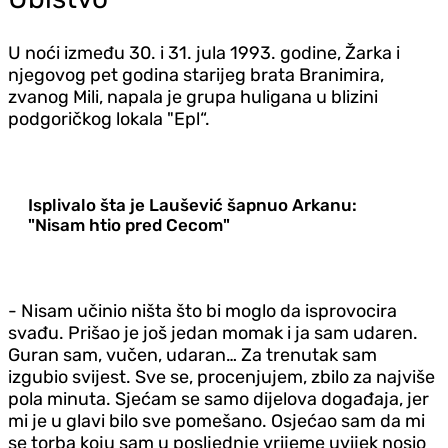
U noći između 30. i 31. jula 1993. godine, Žarka i
njegovog pet godina starijeg brata Branimira,
zvanog Mili, napala je grupa huligana u blizini
podgoričkog lokala "Epl“.
Isplivalo šta je Laušević šapnuo Arkanu:
"Nisam htio pred Cecom"
- Nisam učinio ništa što bi moglo da isprovocira
svađu. Prišao je još jedan momak i ja sam udaren.
Guran sam, vučen, udaran… Za trenutak sam
izgubio svijest. Sve se, procenjujem, zbilo za najviše
pola minuta. Sjećam se samo dijelova događaja, jer
mi je u glavi bilo sve pomešano. Osjećao sam da mi
se torba koju sam u posljednje vrijeme uvijek nosio