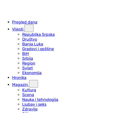
Pregled dana
Vijesti
Republika Srpska
Društvo
Banja Luka
Gradovi i opštine
BiH
Srbija
Region
Svijet
Ekonomija
Hronika
Magazin
Kultura
Scena
Nauka i tehnologija
Ljubav i seks
Zdravlje