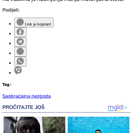
Podijeli:
Link je kopiran!
Tag
:
Saobraćajna nezgoda