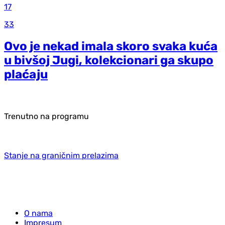
17
33
Ovo je nekad imala skoro svaka kuća
u bivšoj Jugi, kolekcionari ga skupo
plaćaju
Trenutno na programu
Stanje na graničnim prelazima
O nama
Impresum