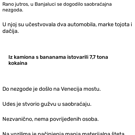
Rano jutros, u Banjaluci se dogodilo saobraćajna
nezgoda.
U njoj su učestvovala dva automobila, marke tojota i
dačija.
Iz kamiona s bananama istovarili 7,7 tona
kokaina
Do nezgode je došlo na Venecija mostu.
Udes je stvorio gužvu u saobraćaju.
Nezvanično, nema povrijeđenih osoba.
Na vozilima je načinjenja manja materijalna šteta.