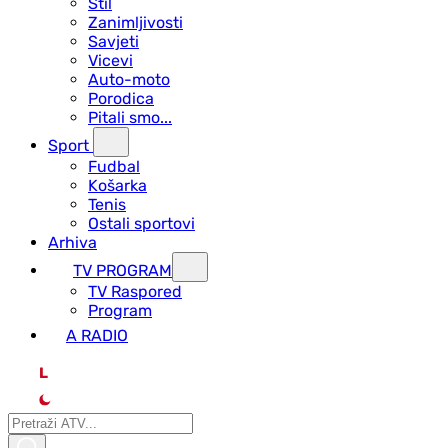
Stil
Zanimljivosti
Savjeti
Vicevi
Auto-moto
Porodica
Pitali smo...
Sport
Fudbal
Košarka
Tenis
Ostali sportovi
Arhiva
TV PROGRAM
ТV Raspored
Program
A RADIO
L