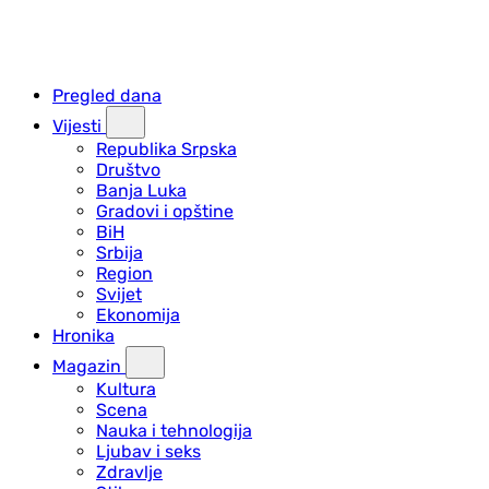
Pregled dana
Vijesti
Republika Srpska
Društvo
Banja Luka
Gradovi i opštine
BiH
Srbija
Region
Svijet
Ekonomija
Hronika
Magazin
Kultura
Scena
Nauka i tehnologija
Ljubav i seks
Zdravlje