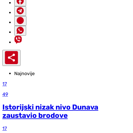
Najnovije
17
49
Istorijski nizak nivo Dunava
zaustavio brodove
17