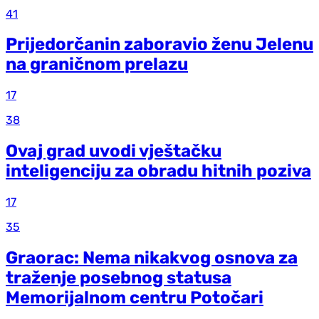
41
Prijedorčanin zaboravio ženu Jelenu
na graničnom prelazu
17
38
Ovaj grad uvodi vještačku
inteligenciju za obradu hitnih poziva
17
35
Graorac: Nema nikakvog osnova za
traženje posebnog statusa
Memorijalnom centru Potočari