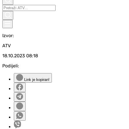
Izvor:
ATV
18.10.2023
08:18
Podijeli:
Link je kopiran!