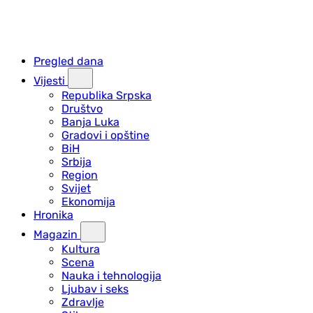
Pregled dana
Vijesti
Republika Srpska
Društvo
Banja Luka
Gradovi i opštine
BiH
Srbija
Region
Svijet
Ekonomija
Hronika
Magazin
Kultura
Scena
Nauka i tehnologija
Ljubav i seks
Zdravlje