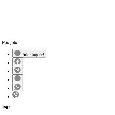
Podijeli:
Link je kopiran!
Tag
: