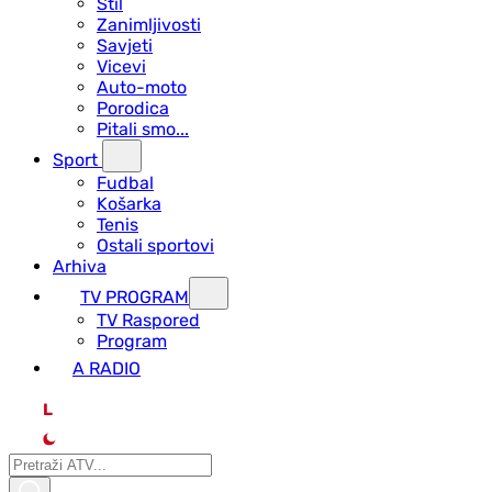
Stil
Zanimljivosti
Savjeti
Vicevi
Auto-moto
Porodica
Pitali smo...
Sport
Fudbal
Košarka
Tenis
Ostali sportovi
Arhiva
TV PROGRAM
ТV Raspored
Program
A RADIO
L