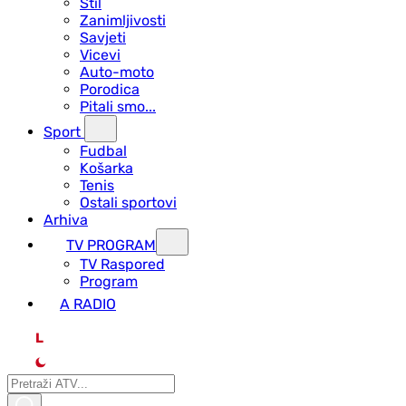
Stil
Zanimljivosti
Savjeti
Vicevi
Auto-moto
Porodica
Pitali smo...
Sport
Fudbal
Košarka
Tenis
Ostali sportovi
Arhiva
TV PROGRAM
ТV Raspored
Program
A RADIO
L