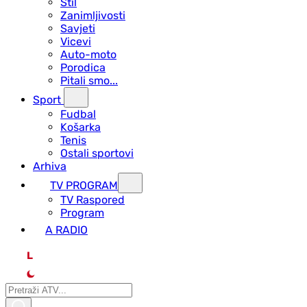
Stil
Zanimljivosti
Savjeti
Vicevi
Auto-moto
Porodica
Pitali smo...
Sport
Fudbal
Košarka
Tenis
Ostali sportovi
Arhiva
TV PROGRAM
ТV Raspored
Program
A RADIO
L