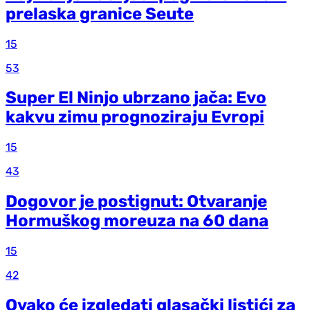
prelaska granice Seute
15
53
Super El Ninjo ubrzano jača: Evo
kakvu zimu prognoziraju Evropi
15
43
Dogovor je postignut: Otvaranje
Hormuškog moreuza na 60 dana
15
42
Ovako će izgledati glasački listići za