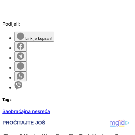
Podijeli:
Link je kopiran!
Tag
:
Saobraćajna nesreća