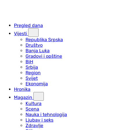
Pregled dana
Vijesti
Republika Srpska
Društvo
Banja Luka
Gradovi i opštine
BiH
Srbija
Region
Svijet
Ekonomija
Hronika
Magazin
Kultura
Scena
Nauka i tehnologija
Ljubav i seks
Zdravlje