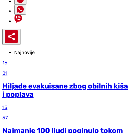
Najnovije
16
01
Hiljade evakuisane zbog obilnih kiša
i poplava
15
57
Najmanje 100 ljudi poginulo tokom