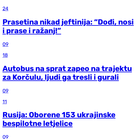
24
Prasetina nikad jeftinija: “Dođi, nosi
i prase i ražanj!”
09
18
Autobus na sprat zapeo na trajektu
za Korčulu, ljudi ga tresli i gurali
09
11
Rusija: Oborene 153 ukrajinske
bespilotne letjelice
09