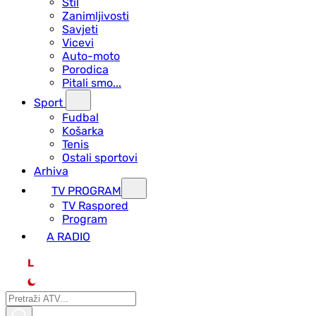
Stil
Zanimljivosti
Savjeti
Vicevi
Auto-moto
Porodica
Pitali smo...
Sport
Fudbal
Košarka
Tenis
Ostali sportovi
Arhiva
TV PROGRAM
ТV Raspored
Program
A RADIO
L