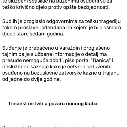
te službeni spasilac na bazenima osuđeni su za
teško krivično djelo protiv opšte bezbjednosti.
Sud ih je proglasio odgovornima za tešku tragediju
tokom proslave rođendana na kojem je bilo osmoro
djece stare sedam godina.
Suđenje je prebačeno u Varaždin i proglašeno
tajnim pa je službene informacije o detaljima
presude nemoguće dobiti, piše portal "Danica" i
neslužbeno saznaje kako je četvero optuženih
osuđeno na bezuslovne zatvorske kazne u trajanu
od jedne do dvije godine.
Trinaest mrtvih u požaru noćnog kluba