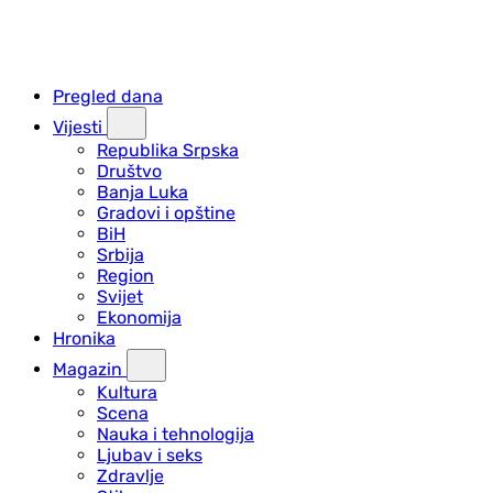
Pregled dana
Vijesti
Republika Srpska
Društvo
Banja Luka
Gradovi i opštine
BiH
Srbija
Region
Svijet
Ekonomija
Hronika
Magazin
Kultura
Scena
Nauka i tehnologija
Ljubav i seks
Zdravlje