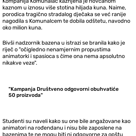
Kompanija Komunalac kažnjena je novčanom
kaznom u iznosu više stotina hiljada kuna. Naime,
porodica tragično stradalog dječaka se već ranije
nagodila s Komunalcem te dobila odštetu, navodno
oko milion kuna.
Bivši nadzornik bazena u istrazi se branila kako je
riječ o "očigledno nenamjernim propustima
animatorki i spasioca s čime ona nema apsolutno
nikakve veze".
"Kampanja Društveno odgovorni obuhvatiće
50 proizvoda"
Studenti su naveli kako su one bile angažovane kao
animatori na rođendanu i nisu bile zaposlene na
bazenima te ne mogu biti ni odgovorne za opštu