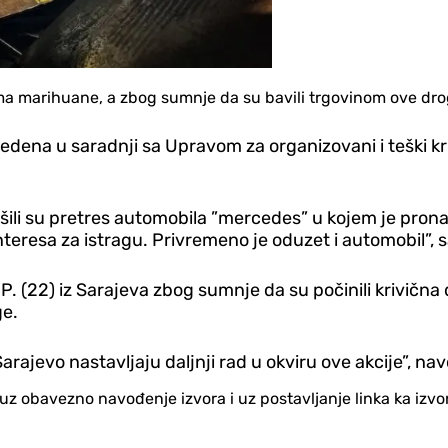
rama marihuane, a zbog sumnje da su bavili trgovinom ove droge
dena u saradnji sa Upravom za organizovani i teški kr
vršili su pretres automobila ”mercedes” u kojem je pro
teresa za istragu. Privremeno je oduzet i automobil”,
D.P. (22) iz Sarajeva zbog sumnje da su počinili krivičn
ge.
arajevo nastavljaju daljnji rad u okviru ove akcije”, na
no uz obavezno navođenje izvora i uz postavljanje linka ka iz