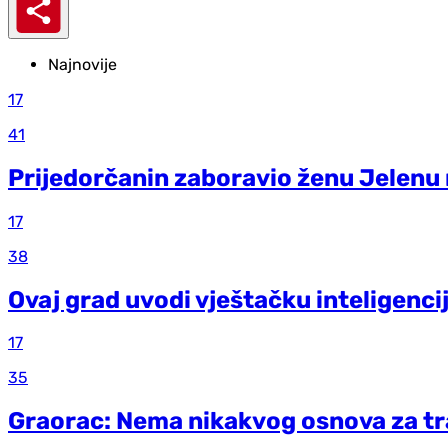
Najnovije
17
41
Prijedorčanin zaboravio ženu Jelenu
17
38
Ovaj grad uvodi vještačku inteligenci
17
35
Graorac: Nema nikakvog osnova za t