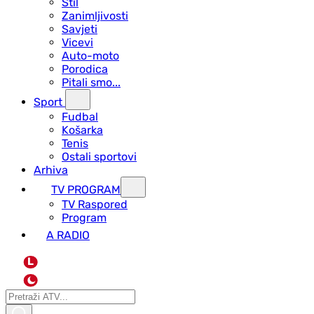
Stil
Zanimljivosti
Savjeti
Vicevi
Auto-moto
Porodica
Pitali smo...
Sport
Fudbal
Košarka
Tenis
Ostali sportovi
Arhiva
TV PROGRAM
ТV Raspored
Program
A RADIO
L