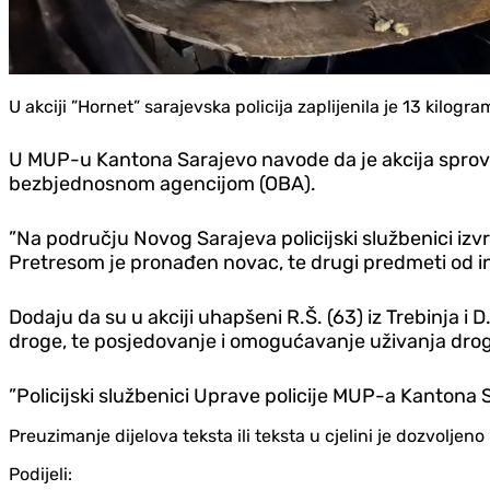
U akciji ”Hornet” sarajevska policija zaplijenila je 13 kilog
U MUP-u Kantona Sarajevo navode da je akcija sprove
bezbjednosnom agencijom (OBA).
”Na području Novog Sarajeva policijski službenici iz
Pretresom je pronađen novac, te drugi predmeti od in
Dodaju da su u akciji uhapšeni R.Š. (63) iz Trebinja i 
droge, te posjedovanje i omogućavanje uživanja dro
”Policijski službenici Uprave policije MUP-a Kantona S
Preuzimanje dijelova teksta ili teksta u cjelini je dozvolje
Podijeli: