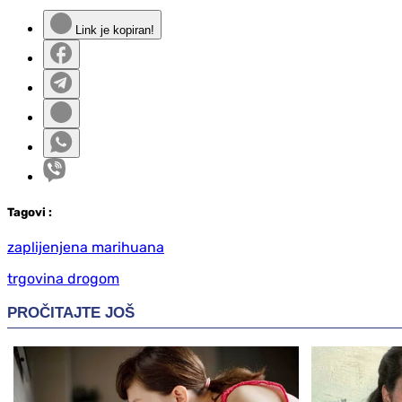
Link je kopiran!
Tag
ovi
:
zaplijenjena marihuana
trgovina drogom