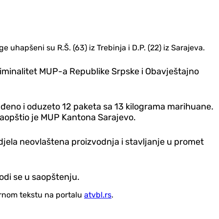
 uhapšeni su R.Š. (63) iz Trebinja i D.P. (22) iz Sarajeva.
iminalitet MUP-a Republike Srpske i Obavještajno
nađeno i oduzeto 12 paketa sa 13 kilograma marihuane.
 saopštio je MUP Kantona Sarajevo.
a djela neovlaštena proizvodnja i stavljanje u promet
vodi se u saopštenju.
vornom tekstu na portalu
atvbl.rs
.