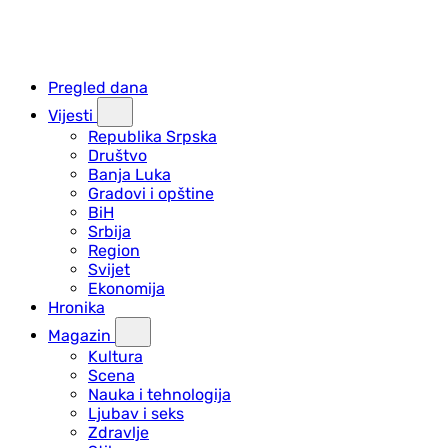
Pregled dana
Vijesti
Republika Srpska
Društvo
Banja Luka
Gradovi i opštine
BiH
Srbija
Region
Svijet
Ekonomija
Hronika
Magazin
Kultura
Scena
Nauka i tehnologija
Ljubav i seks
Zdravlje