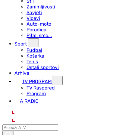
Stil
Zanimljivosti
Savjeti
Vicevi
Auto-moto
Porodica
Pitali smo...
Sport
Fudbal
Košarka
Tenis
Ostali sportovi
Arhiva
TV PROGRAM
ТV Raspored
Program
A RADIO
L