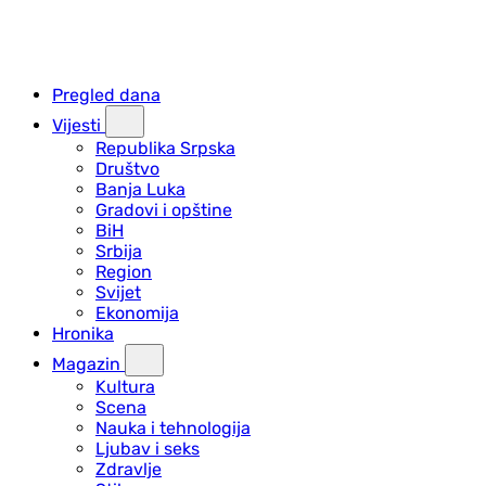
Pregled dana
Vijesti
Republika Srpska
Društvo
Banja Luka
Gradovi i opštine
BiH
Srbija
Region
Svijet
Ekonomija
Hronika
Magazin
Kultura
Scena
Nauka i tehnologija
Ljubav i seks
Zdravlje