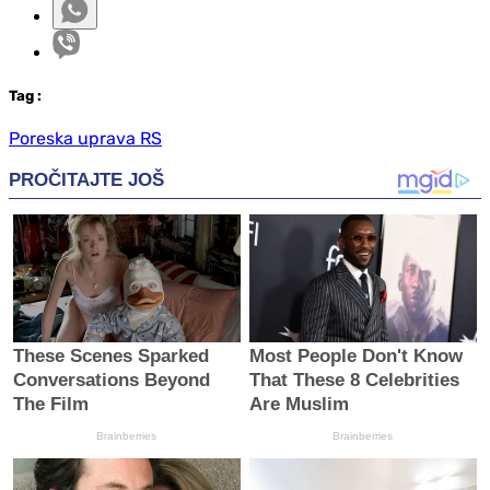
Tag
:
Poreska uprava RS