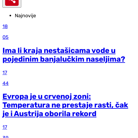
Najnovije
18
05
Ima li kraja nestašicama vode u
pojedinim banjalučkim naseljima?
17
44
Evropa je u crvenoj zoni:
Temperatura ne prestaje rasti, čak
je i Austrija oborila rekord
17
39