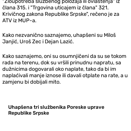
"Zloupotreba službenog položaja ili ovlaštenja" iz
člana 315. i "Trgovina uticajem iz člana" 321.
Krivičnog zakona Republike Srpske", rečeno je za
ATV iz MUP-a.
Kako nezvanično saznajemo, uhapšeni su Miloš
Janjić, Uroš Zec i Dejan Lazić.
Kako saznajemo, oni su osumnjičeni da su se tokom
rada na terenu, dok su vršili prinudnu napratu, sa
dužnicima dogovarali oko naplate, tako da bi im
naplaćivali manje iznose ili davali otplate na rate, a u
zamjenu bi dobijali mito.
Uhapšena tri službenika Poreske uprave
Republike Srpske