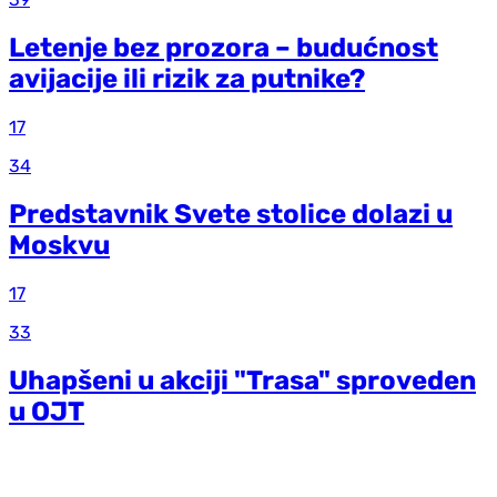
Letenje bez prozora – budućnost
avijacije ili rizik za putnike?
17
34
Predstavnik Svete stolice dolazi u
Moskvu
17
33
Uhapšeni u akciji "Trasa" sproveden
u OJT