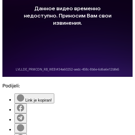
Podijeli:
Link je kopiran!