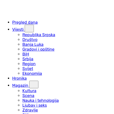
Pregled dana
Vijesti
Republika Srpska
Društvo
Banja Luka
Gradovi i opštine
BiH
Srbija
Region
Svijet
Ekonomija
Hronika
Magazin
Kultura
Scena
Nauka i tehnologija
Ljubav i seks
Zdravlje