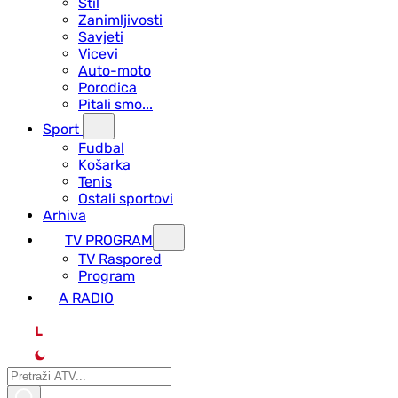
Stil
Zanimljivosti
Savjeti
Vicevi
Auto-moto
Porodica
Pitali smo...
Sport
Fudbal
Košarka
Tenis
Ostali sportovi
Arhiva
TV PROGRAM
ТV Raspored
Program
A RADIO
L