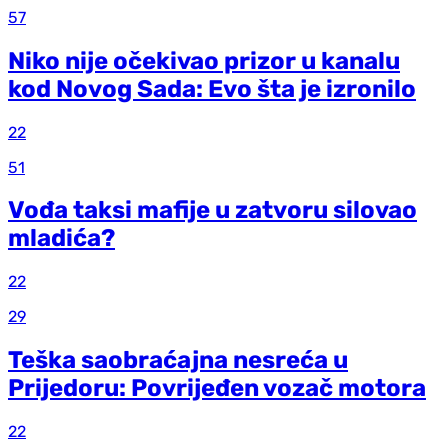
57
Niko nije očekivao prizor u kanalu
kod Novog Sada: Evo šta je izronilo
22
51
Vođa taksi mafije u zatvoru silovao
mladića?
22
29
Teška saobraćajna nesreća u
Prijedoru: Povrijeđen vozač motora
22