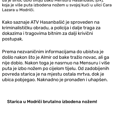
da je sinoć ubio svoju baku Mensuru Hasanbašić (69),
koja je više puta izbodena nožem u svojoj kući u ulici Cara
Lazara u Modriči.
Kako saznaje ATV Hasanbašić je sproveden na
kriminalističku obradu, a policija i dalje traga za
dokazima i tragovima bitnim za dalji krivični
postupak.
Prema nezvaničnim informacijama do ubistva je
došlo nakon što je Almir od bake tražio novac, ali ga
nije dobio. Nakon toga je nasrnuo na Mensuru i više
puta je izbo nožem po cijelom tijelu. Od zadobijenih
povreda starica je na mjestu ostala mrtva, dok je
ubica pobjegao. Naknadno je pronađen i uhapšen.
Starica u Modriči brutalno izbodena nožem!