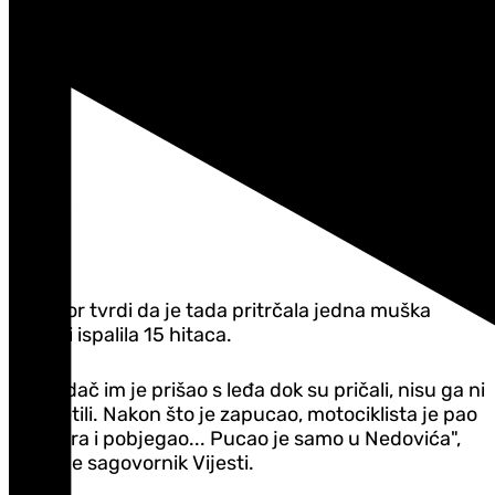
Snimak likvidacije Igora Nedovića u Podgorici
Isti izvor tvrdi da je tada pritrčala jedna muška
osoba i ispalila 15 hitaca.
"Napadač im je prišao s leđa dok su pričali, nisu ga ni
primijetili. Nakon što je zapucao, motociklista je pao
s motora i pobjegao... Pucao je samo u Nedovića",
kazao je sagovornik Vijesti.