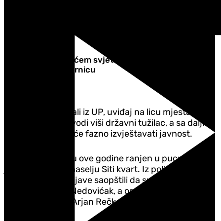
događaja, identifikacije, lociranja i procesuiranja
izvršioca", navedeno je u ranijem saopštenju UP.
Požar na najvećem svjetskom festivalu: Vatra
progutala pozornicu
Kako su tada kazali iz UP, uviđaj na licu mjesta je u
toku i njime rukovodi viši državni tužilac, a sa daljim
tokom aktivnosti će fazno izvještavati javnost.
Nedović je u maju ove godine ranjen u pucnjavi u
jednom lokalu u naselju Siti kvart. Iz policije su tri
dana nakon pucnjave saopštili da su rasvijetlili
pokušaj ubistva Nedovićak, a osumnjičeni su Tarik
Muminović (21) i Arjan Rečković (22).