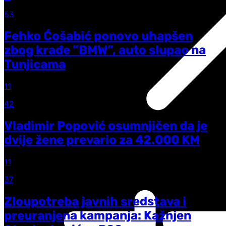
53
Fehko Ćošabić ponovo uhapšen
zbog krađe ”BMW”, auto slupao na
Tunjicama
11
42
Vladimir Popović osumnjičen da je
dvije žene prevario za 42.000 KM
11
37
Zloupotreba javnih sredstava i
preuranjena kampanja: Kažnjen