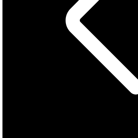
Playback speed
0.25
0.5
0.75
Normal
1.25
1.5