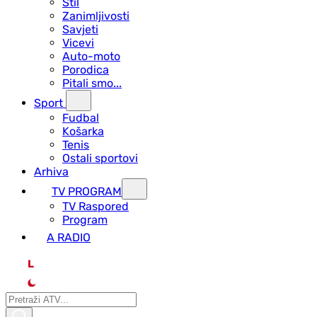
Stil
Zanimljivosti
Savjeti
Vicevi
Auto-moto
Porodica
Pitali smo...
Sport
Fudbal
Košarka
Tenis
Ostali sportovi
Arhiva
TV PROGRAM
ТV Raspored
Program
A RADIO
L