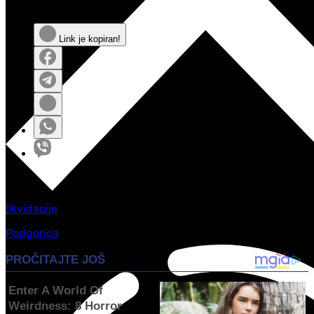
Podijeli:
Link je kopiran!
Tag
ovi
:
likvidacije
Podgorica