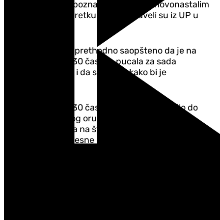
mjeri mogućeg upoznavati javnost o novonastalim
okolnostima i napretku istrage", naveli su iz UP u
saopštenju.
Iz te institucije je prethodno saopšteno da je na
Nedovića oko 13.30 časova pucala za sada
nepoznata osoba i da sve rade kako bi je
identifikovali...
"Danas je oko 13.30 časova u Podgorici došlo do
upotrebe vatrenog oružja od strane, za sada
nepoznatog lica, a na štetu I.N. On je ovom prilikom
zadobio teške tjelesne povrede i njemu se ukazuje
medicinska pomoć. Policijski službenici Regionalnog
centra bezbjednosti 'Centar', Odjeljenja
bezbjednosti Podgorica, kao i Sektora za borbu
protiv kriminala, uz podršku taktičkih jedinica, a u
koordinaciji Višeg državnog tužilaštva u Podgorici,
sprovode hitne intenzivne aktivnosti u cilju
utvrđivanja svih činjenica i okolnosti ovoga