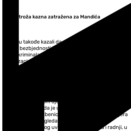
Najstroža kazna zatražena za Mandića
Iz UP su takođe kazali da službenici Regionalnog
centra bezbjednosti "Centar", te Sektora za borbu
protiv kriminala, uz aktivnu podršku drugih
organizacionih jedinica UP, a u koordinaciji sa Višim
državnim tužilaštvom u Podgorici preduzimaju
izviđajne mjere i radnje na rasvjetljavanju ovog
krivičnog djela, identifikaciji i lociranju izvršioca.
"Uzimajući u obzir činjenicu da je riječ o teškom i
složenom krivičnom djelu molimo javnost za
razumijevanje kada je u pitanju izvještavanje o
istom, dok će službenici Uprave policije nakon mjera
prvog zahvata sagledavanja svih relevantnih
činjenica, izvršenog uviđaja i drugih mjera i radnji, u