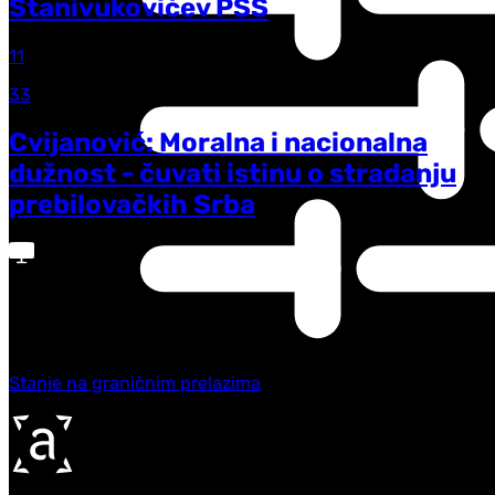
Stanivukovićev PSS
11
33
Cvijanović: Moralna i nacionalna
dužnost - čuvati istinu o stradanju
prebilovačkih Srba
Trenutno na programu
Stanje na graničnim prelazima
Quality
-