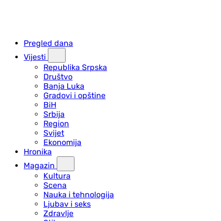
Pregled dana
Vijesti
Republika Srpska
Društvo
Banja Luka
Gradovi i opštine
BiH
Srbija
Region
Svijet
Ekonomija
Hronika
Magazin
Kultura
Scena
Nauka i tehnologija
Ljubav i seks
Zdravlje