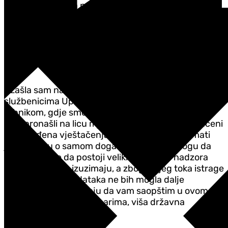
Prema policijskim podacima, Nedović je blizak
kavačkom kriminalnom klanu.
Viša državna tužiteljka Jelena Protić kazala je
novinarima, nakon što je obavila uviđaj, da se
izuzima video nadzor.
"Izašla sam na lice mjesta i obavila sam uviđaj sa
službenicima Uprave policije OB Podgorica i sa krim
tehnikom, gdje smo izuzeli određene tragove koje
smo pronašli na licu mjesta, koji će dalje biti upućeni
na određena vještačenja, nakon čega ćemo imati
jasniju sliku o samom događaju. Ono što mogu da
vam kažem je da postoji veliki broj video nadzora
koji se trenutno izuzimaju, a zbog daljeg toka istrage
i zaštite samih podataka ne bih mogla dalje
informacije o događaju da vam saopštim u ovom
trenutku", rekla je novinarima, viša državna
tužiteljka Jelena Protić.