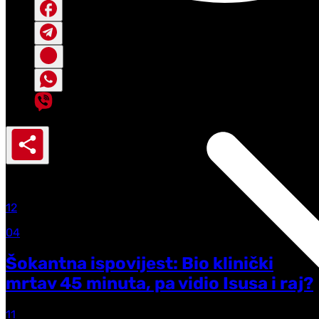
Playback speed
Normal
Najnovije
12
04
Šokantna ispovijest: Bio klinički
mrtav 45 minuta, pa vidio Isusa i raj?
11