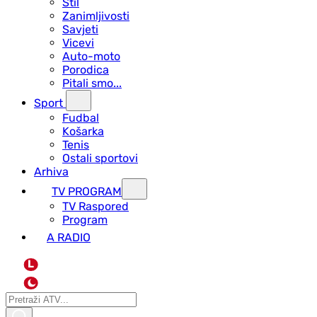
Stil
Zanimljivosti
Savjeti
Vicevi
Auto-moto
Porodica
Pitali smo...
Sport
Fudbal
Košarka
Tenis
Ostali sportovi
Arhiva
TV PROGRAM
ТV Raspored
Program
A RADIO
L