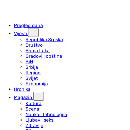
Pregled dana
Vijesti
Republika Srpska
Društvo
Banja Luka
Gradovi i opštine
BiH
Srbija
Region
Svijet
Ekonomija
Hronika
Magazin
Kultura
Scena
Nauka i tehnologija
Ljubav i seks
Zdravlje