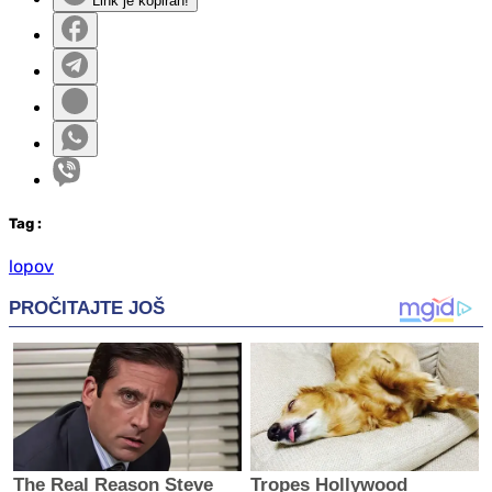
Link je kopiran!
Tag
:
lopov