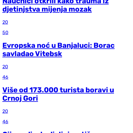
Naučnici otkrili kako trauma iz
d‌jetinjstva mijenja mozak
20
50
Evropska noć u Banjaluci: Borac
savladao Vitebsk
20
46
Više od 173.000 turista boravi u
Crnoj Gori
20
46