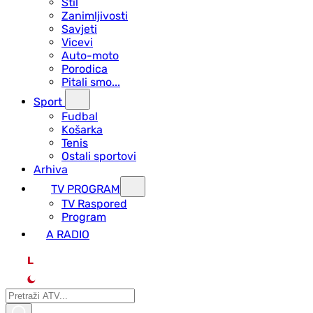
Stil
Zanimljivosti
Savjeti
Vicevi
Auto-moto
Porodica
Pitali smo...
Sport
Fudbal
Košarka
Tenis
Ostali sportovi
Arhiva
TV PROGRAM
ТV Raspored
Program
A RADIO
L