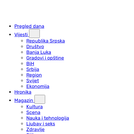
Pregled dana
Vijesti
Republika Srpska
Društvo
Banja Luka
Gradovi i opštine
BiH
Srbija
Region
Svijet
Ekonomija
Hronika
Magazin
Kultura
Scena
Nauka i tehnologija
Ljubav i seks
Zdravlje