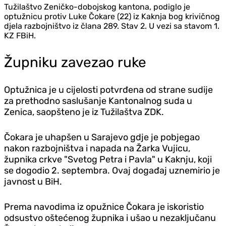
Tužilaštvo Zeničko-dobojskog kantona, podiglo je
optužnicu protiv Luke Čokare (22) iz Kaknja bog krivičnog
djela razbojništvo iz člana 289. Stav 2. U vezi sa stavom 1.
KZ FBiH.
Župniku zavezao ruke
Optužnica je u cijelosti potvrđena od strane sudije
za prethodno saslušanje Kantonalnog suda u
Zenica, saopšteno je iz Tužilaštva ZDK.
Čokara je uhapšen u Sarajevo gdje je pobjegao
nakon razbojništva i napada na Žarka Vujicu,
župnika crkve "Svetog Petra i Pavla" u Kaknju, koji
se dogodio 2. septembra. Ovaj događaj uznemirio je
javnost u BiH.
Prema navodima iz opužnice Čokara je iskoristio
odsustvo oštećenog župnika i ušao u nezaključanu