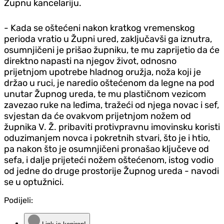
Župnu kancelariju.
- Kada se oštećeni nakon kratkog vremenskog
perioda vratio u Župni ured, zaključavši ga iznutra,
osumnjičeni je prišao župniku, te mu zaprijetio da će
direktno napasti na njegov život, odnosno
prijetnjom upotrebe hladnog oružja, noža koji je
držao u ruci, je naredio oštećenom da legne na pod
unutar Župnog ureda, te mu plastičnom vezicom
zavezao ruke na leđima, tražeći od njega novac i sef,
svjestan da će ovakvom prijetnjom nožem od
župnika V. Ž. pribaviti protivpravnu imovinsku koristi
oduzimanjem novca i pokretnih stvari, što je i htio,
pa nakon što je osumnjičeni pronašao ključeve od
sefa, i dalje prijeteći nožem oštećenom, istog vodio
od jedne do druge prostorije Župnog ureda - navodi
se u optužnici.
Podijeli: