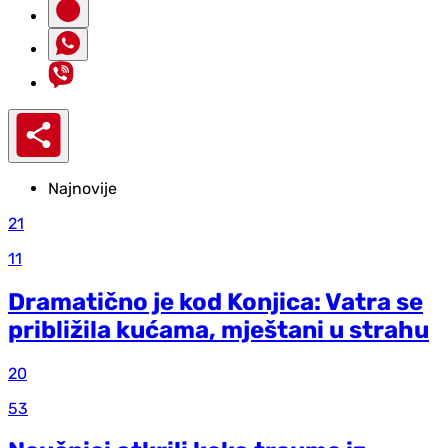
Najnovije
21
11
Dramatično je kod Konjica: Vatra se
približila kućama, mještani u strahu
20
53