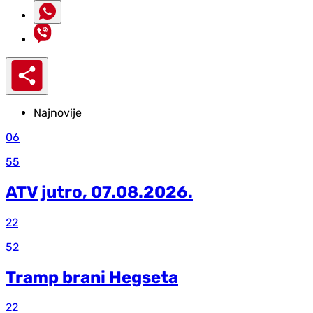
Najnovije
06
55
ATV jutro, 07.08.2026.
22
52
Tramp brani Hegseta
22