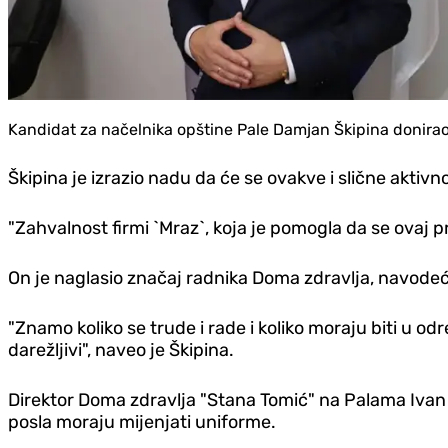
Kandidat za načelnika opštine Pale Damjan Škipina donirao
Škipina je izrazio nadu da će se ovakve i slične aktivn
"Zahvalnost firmi `Mraz`, koja je pomogla da se ovaj p
On je naglasio značaj radnika Doma zdravlja, navodeć
"Znamo koliko se trude i rade i koliko moraju biti u
darežljivi", naveo je Škipina.
Direktor Doma zdravlja "Stana Tomić" na Palama Ivan
posla moraju mijenjati uniforme.