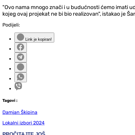
"Ovo nama mnogo znači i u budućnosti ćemo imati udo
kojeg ovaj projekat ne bi bio realizovan", istakao je Ša
Podijeli:
Link je kopiran!
Tag
ovi
:
Damjan Škipina
Lokalni izbori 2024