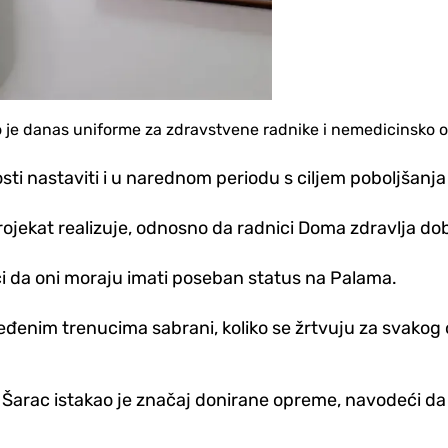
 je danas uniforme za zdravstvene radnike i nemedicinsko o
osti nastaviti i u narednom periodu s ciljem poboljšanja
rojekat realizuje, odnosno da radnici Doma zdravlja dob
i da oni moraju imati poseban status na Palama.
 određenim trenucima sabrani, koliko se žrtvuju za sva
 Šarac istakao je značaj donirane opreme, navodeći da