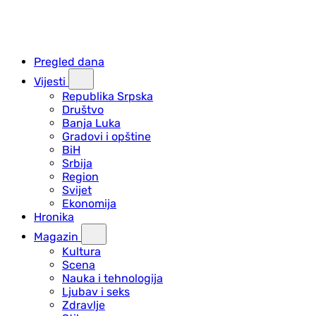
Pregled dana
Vijesti
Republika Srpska
Društvo
Banja Luka
Gradovi i opštine
BiH
Srbija
Region
Svijet
Ekonomija
Hronika
Magazin
Kultura
Scena
Nauka i tehnologija
Ljubav i seks
Zdravlje