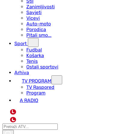
Stil
Zanimljivosti
Savjeti
Vicevi
Auto-moto
Porodica
Pitali smo...
Sport
Fudbal
Košarka
Tenis
Ostali sportovi
Arhiva
TV PROGRAM
ТV Raspored
Program
A RADIO
L