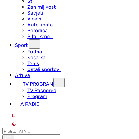
Stil
Zanimljivosti
Savjeti
Vicevi
Auto-moto
Porodica
Pitali smo...
Sport
Fudbal
Košarka
Tenis
Ostali sportovi
Arhiva
TV PROGRAM
ТV Raspored
Program
A RADIO
L