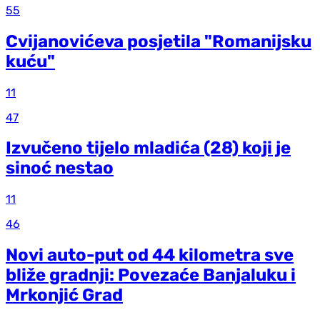
55
Cvijanovićeva posjetila "Romanijsku
kuću"
11
47
Izvučeno tijelo mladića (28) koji je
sinoć nestao
11
46
Novi auto-put od 44 kilometra sve
bliže gradnji: Povezaće Banjaluku i
Mrkonjić Grad