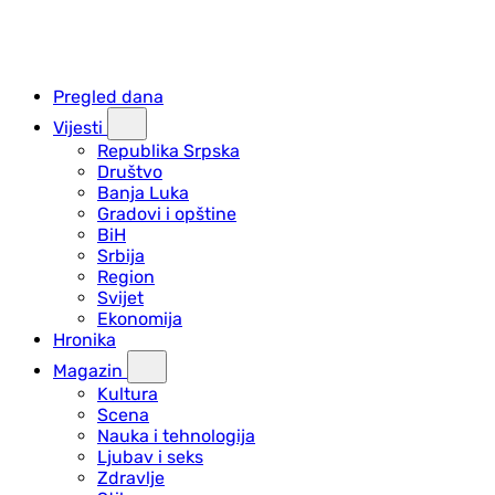
Pregled dana
Vijesti
Republika Srpska
Društvo
Banja Luka
Gradovi i opštine
BiH
Srbija
Region
Svijet
Ekonomija
Hronika
Magazin
Kultura
Scena
Nauka i tehnologija
Ljubav i seks
Zdravlje