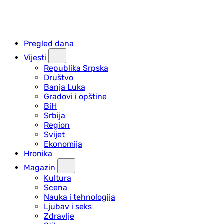
Pregled dana
Vijesti
Republika Srpska
Društvo
Banja Luka
Gradovi i opštine
BiH
Srbija
Region
Svijet
Ekonomija
Hronika
Magazin
Kultura
Scena
Nauka i tehnologija
Ljubav i seks
Zdravlje