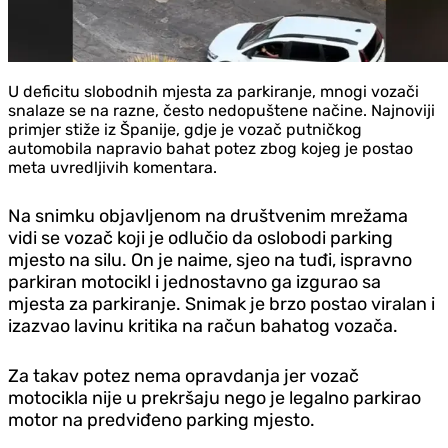
U deficitu slobodnih mjesta za parkiranje, mnogi vozači
snalaze se na razne, često nedopuštene načine. Najnoviji
primjer stiže iz Španije, gdje je vozač putničkog
automobila napravio bahat potez zbog kojeg je postao
meta uvredljivih komentara.
Na snimku objavljenom na društvenim mrežama
vidi se vozač koji je odlučio da oslobodi parking
mjesto na silu. On je naime, sjeo na tuđi, ispravno
parkiran motocikl i jednostavno ga izgurao sa
mjesta za parkiranje. Snimak je brzo postao viralan i
izazvao lavinu kritika na račun bahatog vozača.
Za takav potez nema opravdanja jer vozač
motocikla nije u prekršaju nego je legalno parkirao
motor na predviđeno parking mjesto.