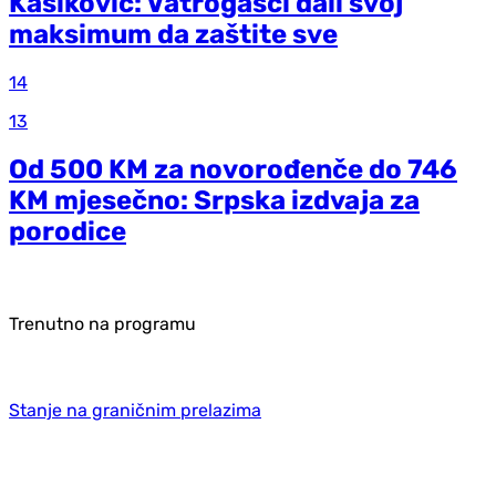
Kašiković: Vatrogasci dali svoj
maksimum da zaštite sve
14
13
Od 500 KM za novorođenče do 746
KM mjesečno: Srpska izdvaja za
porodice
Trenutno na programu
Stanje na graničnim prelazima