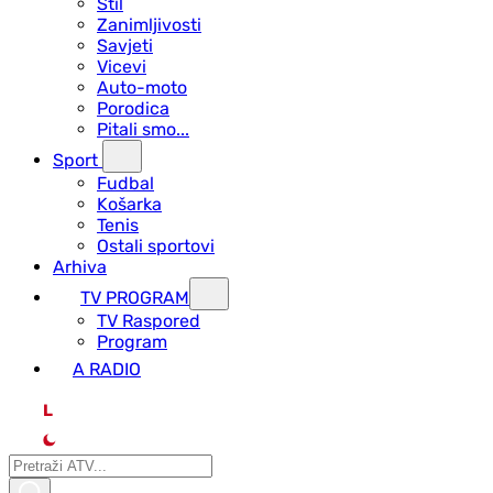
Stil
Zanimljivosti
Savjeti
Vicevi
Auto-moto
Porodica
Pitali smo...
Sport
Fudbal
Košarka
Tenis
Ostali sportovi
Arhiva
TV PROGRAM
ТV Raspored
Program
A RADIO
L