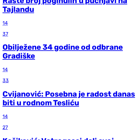
Raste broj poginulih u pucnjavi na
Tajlandu
14
37
Obilježene 34 godine od odbrane
Gradiške
14
33
Cvijanović: Posebna je radost danas
biti u rodnom Tesliću
14
27