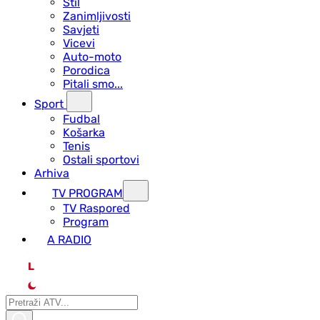
Stil
Zanimljivosti
Savjeti
Vicevi
Auto-moto
Porodica
Pitali smo...
Sport
Fudbal
Košarka
Tenis
Ostali sportovi
Arhiva
TV PROGRAM
ТV Raspored
Program
A RADIO
L