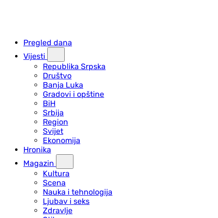
Pregled dana
Vijesti
Republika Srpska
Društvo
Banja Luka
Gradovi i opštine
BiH
Srbija
Region
Svijet
Ekonomija
Hronika
Magazin
Kultura
Scena
Nauka i tehnologija
Ljubav i seks
Zdravlje