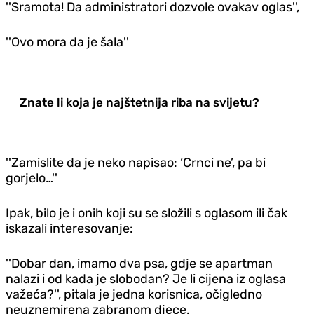
''Sramota! Da administratori dozvole ovakav oglas'',
''Ovo mora da je šala''
Znate li koja je najštetnija riba na svijetu?
''Zamislite da je neko napisao: ‘Crnci ne’, pa bi
gorjelo…''
Ipak, bilo je i onih koji su se složili s oglasom ili čak
iskazali interesovanje:
''Dobar dan, imamo dva psa, gdje se apartman
nalazi i od kada je slobodan? Je li cijena iz oglasa
važeća?'', pitala je jedna korisnica, očigledno
neuznemirena zabranom djece.