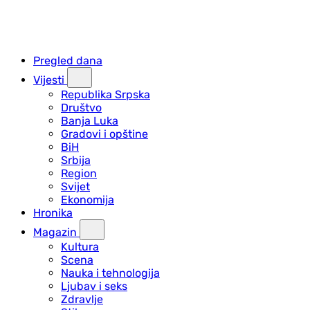
Pregled dana
Vijesti
Republika Srpska
Društvo
Banja Luka
Gradovi i opštine
BiH
Srbija
Region
Svijet
Ekonomija
Hronika
Magazin
Kultura
Scena
Nauka i tehnologija
Ljubav i seks
Zdravlje