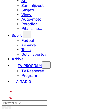
Stil
Zanimljivosti
Savjeti
Vicevi
Auto-moto
Porodica
Pitali smo...
Sport
Fudbal
Košarka
Tenis
Ostali sportovi
Arhiva
TV PROGRAM
ТV Raspored
Program
A RADIO
L