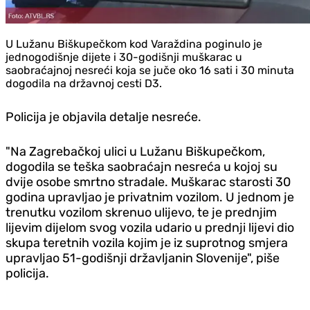
U Lužanu Biškupečkom kod Varaždina poginulo je
jednogodišnje dijete i 30-godišnji muškarac u
saobraćajnoj nesreći koja se juče oko 16 sati i 30 minuta
dogodila na državnoj cesti D3.
Policija je objavila detalje nesreće.
"Na Zagrebačkoj ulici u Lužanu Biškupečkom,
dogodila se teška saobraćajn nesreća u kojoj su
dvije osobe smrtno stradale. Muškarac starosti 30
godina upravljao je privatnim vozilom. U jednom je
trenutku vozilom skrenuo ulijevo, te je prednjim
lijevim dijelom svog vozila udario u prednji lijevi dio
skupa teretnih vozila kojim je iz suprotnog smjera
upravljao 51-godišnji državljanin Slovenije", piše
policija.