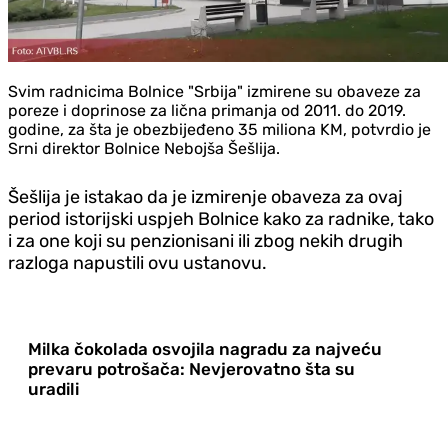
Svim radnicima Bolnice "Srbija" izmirene su obaveze za
poreze i doprinose za lična primanja od 2011. do 2019.
godine, za šta je obezbijeđeno 35 miliona KM, potvrdio je
Srni direktor Bolnice Nebojša Šešlija.
Šešlija je istakao da je izmirenje obaveza za ovaj
period istorijski uspjeh Bolnice kako za radnike, tako
i za one koji su penzionisani ili zbog nekih drugih
razloga napustili ovu ustanovu.
Milka čokolada osvojila nagradu za najveću
prevaru potrošača: Nevjerovatno šta su
uradili