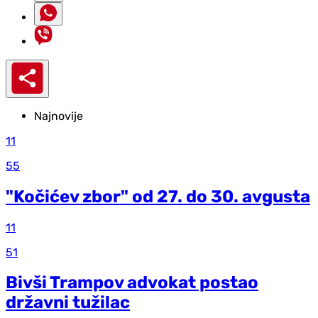
Najnovije
11
55
"Kočićev zbor" od 27. do 30. avgusta
11
51
Bivši Trampov advokat postao
državni tužilac