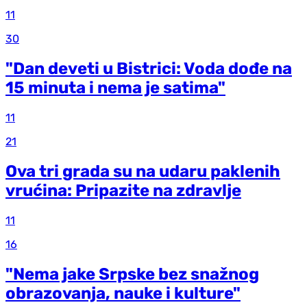
11
30
"Dan deveti u Bistrici: Voda dođe na
15 minuta i nema je satima"
11
21
Ova tri grada su na udaru paklenih
vrućina: Pripazite na zdravlje
11
16
"Nema jake Srpske bez snažnog
obrazovanja, nauke i kulture"