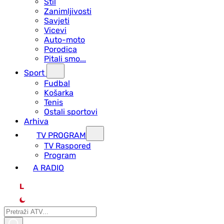
Stil
Zanimljivosti
Savjeti
Vicevi
Auto-moto
Porodica
Pitali smo...
Sport
Fudbal
Košarka
Tenis
Ostali sportovi
Arhiva
TV PROGRAM
ТV Raspored
Program
A RADIO
L