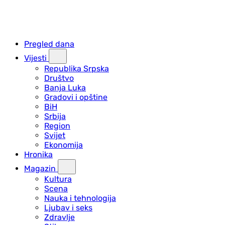
Pregled dana
Vijesti
Republika Srpska
Društvo
Banja Luka
Gradovi i opštine
BiH
Srbija
Region
Svijet
Ekonomija
Hronika
Magazin
Kultura
Scena
Nauka i tehnologija
Ljubav i seks
Zdravlje