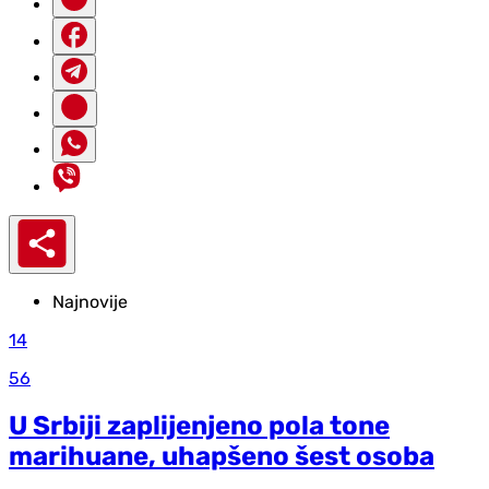
Najnovije
14
56
U Srbiji zaplijenjeno pola tone
marihuane, uhapšeno šest osoba