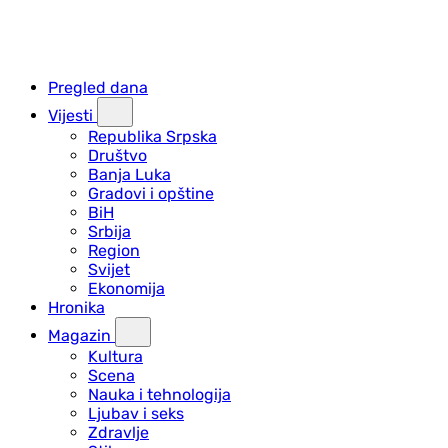
Pregled dana
Vijesti
Republika Srpska
Društvo
Banja Luka
Gradovi i opštine
BiH
Srbija
Region
Svijet
Ekonomija
Hronika
Magazin
Kultura
Scena
Nauka i tehnologija
Ljubav i seks
Zdravlje