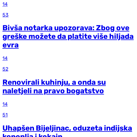
14
53
Bivša notarka upozorava: Zbog ove
greške možete da platite više hiljada
evra
14
52
Renovirali kuhinju, a onda su
naletjeli na pravo bogatstvo
14
51
Uhapšen Bijeljinac, oduzeta indijska
konoplja i kokain