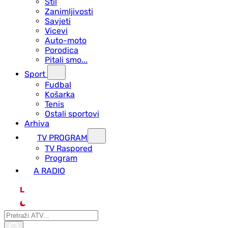
Stil
Zanimljivosti
Savjeti
Vicevi
Auto-moto
Porodica
Pitali smo...
Sport
Fudbal
Košarka
Tenis
Ostali sportovi
Arhiva
TV PROGRAM
ТV Raspored
Program
A RADIO
L