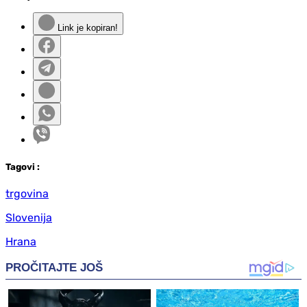
Link je kopiran!
Tag
ovi
:
trgovina
Slovenija
Hrana