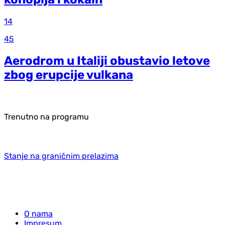
14
45
Aerodrom u Italiji obustavio letove
zbog erupcije vulkana
Trenutno na programu
Stanje na graničnim prelazima
O nama
Impresum