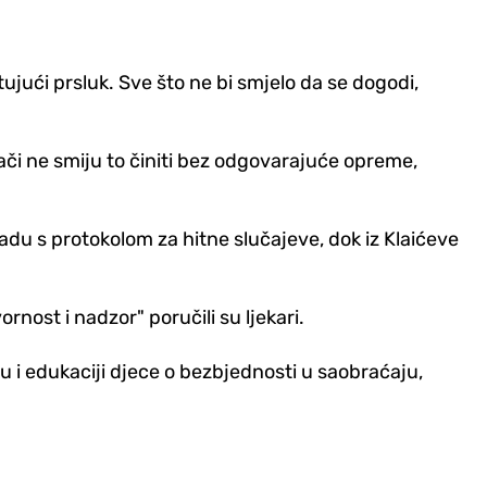
ktujući prsluk. Sve što ne bi smjelo da se dogodi,
zači ne smiju to činiti bez odgovarajuće opreme,
ladu s protokolom za hitne slučajeve, dok iz Klaićeve
rnost i nadzor" poručili su ljekari.
 i edukaciji d‌jece o bezbjednosti u saobraćaju,