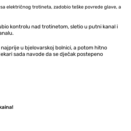
e sa električnog trotineta, zadobio teške povrede glave, a
io kontrolu nad trotinetom, sletio u putni kanal i
analu.
 najprije u bjelovarskoj bolnici, a potom hitno
 Ljekari sada navode da se d‌ječak postepeno
kaina!