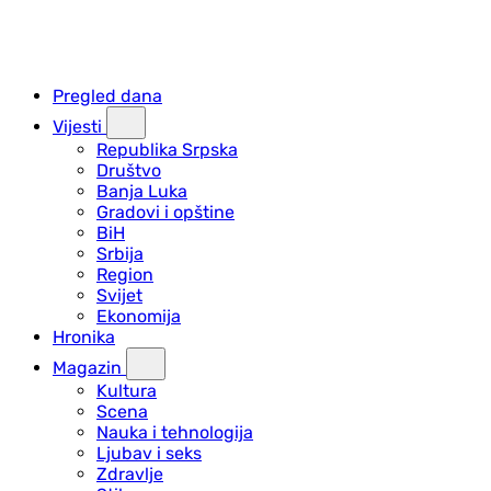
Pregled dana
Vijesti
Republika Srpska
Društvo
Banja Luka
Gradovi i opštine
BiH
Srbija
Region
Svijet
Ekonomija
Hronika
Magazin
Kultura
Scena
Nauka i tehnologija
Ljubav i seks
Zdravlje