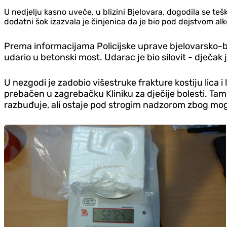
U ned‌jelju kasno uveče, u blizini Bjelovara, dogodila se teš
dodatni šok izazvala je činjenica da je bio pod dejstvom alk
Prema informacijama Policijske uprave bjelovarsko-bilo
udario u betonski most. Udarac je bio silovit - d‌ječak
U nezgodi je zadobio višestruke frakture kostiju lica i
prebačen u zagrebačku Kliniku za d‌ječije bolesti. Tam
razbuđuje, ali ostaje pod strogim nadzorom zbog mog