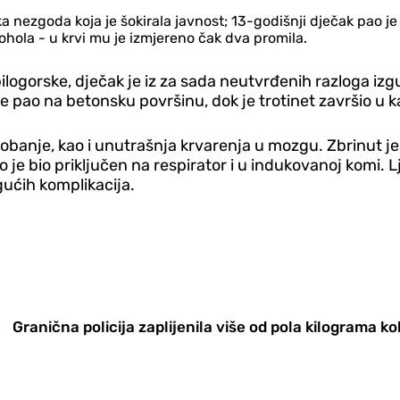
ka nezgoda koja je šokirala javnost; 13-godišnji d‌ječak pao j
ohola - u krvi mu je izmjereno čak dva promila.
gorske, d‌ječak je iz za sada neutvrđenih razloga izgub
 je pao na betonsku površinu, dok je trotinet završio u k
 lobanje, kao i unutrašnja krvarenja u mozgu. Zbrinut je
o je bio priključen na respirator i u indukovanoj komi.
ućih komplikacija.
Granična policija zaplijenila više od pola kilograma ko