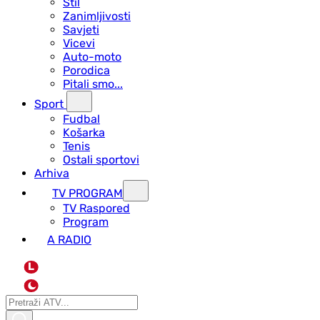
Stil
Zanimljivosti
Savjeti
Vicevi
Auto-moto
Porodica
Pitali smo...
Sport
Fudbal
Košarka
Tenis
Ostali sportovi
Arhiva
TV PROGRAM
ТV Raspored
Program
A RADIO
L