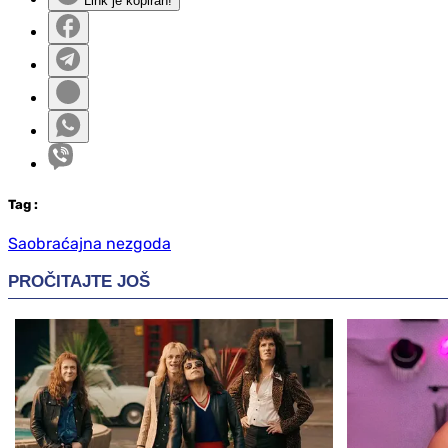
Link je kopiran!
Tag
:
Saobraćajna nezgoda