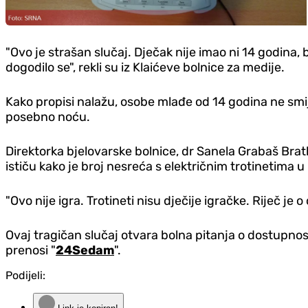
"Ovo je strašan slučaj. D‌ječak nije imao ni 14 godina, 
dogodilo se", rekli su iz Klaićeve bolnice za medije.
Kako propisi nalažu, osobe mlađe od 14 godina ne smiju
posebno noću.
Direktorka bjelovarske bolnice, dr Sanela Grabaš Bratk
ističu kako je broj nesreća s električnim trotinetima u
"Ovo nije igra. Trotineti nisu d‌ječije igračke. Riječ j
Ovaj tragičan slučaj otvara bolna pitanja o dostupnost
prenosi "
24Sedam
".
Podijeli: