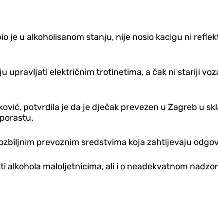
bio je u alkoholisanom stanju, nije nosio kacigu ni refle
 upravljati električnim trotinetima, a čak ni stariji vo
ović, potvrdila je da je d‌ječak prevezen u Zagreb u sk
 porastu.
e o ozbiljnim prevoznim sredstvima koja zahtijevaju odgovo
i alkohola maloljetnicima, ali i o neadekvatnom nadzoru