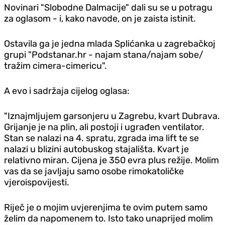
Novinari "Slobodne Dalmacije" dali su se u potragu
za oglasom - i, kako navode, on je zaista istinit.
Ostavila ga je jedna mlada Splićanka u zagrebačkoj
grupi "Podstanar.hr - najam stana/najam sobe/
tražim cimera-cimericu".
A evo i sadržaja cijelog oglasa:
"Iznajmljujem garsonjeru u Zagrebu, kvart Dubrava.
Grijanje je na plin, ali postoji i ugrađen ventilator.
Stan se nalazi na 4. spratu, zgrada ima lift te se
nalazi u blizini autobuskog stajališta. Kvart je
relativno miran. Cijena je 350 evra plus režije. Molim
vas da se javljaju samo osobe rimokatoličke
vjeroispovijesti.
Riječ je o mojim uvjerenjima te ovim putem samo
želim da napomenem to. Isto tako unaprijed molim