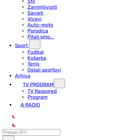
Stil
Zanimljivosti
Savjeti
Vicevi
Auto-moto
Porodica
Pitali smo...
Sport
Fudbal
Košarka
Tenis
Ostali sportovi
Arhiva
TV PROGRAM
ТV Raspored
Program
A RADIO
L