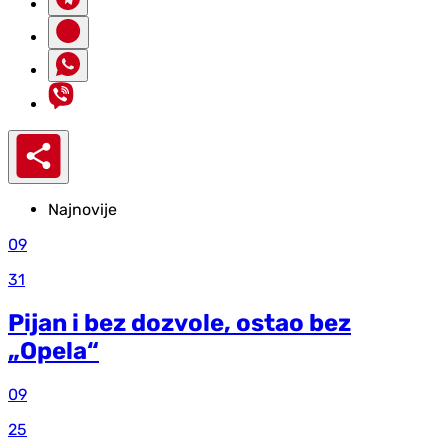
Najnovije
09
31
Pijan i bez dozvole, ostao bez
„Opela“
09
25