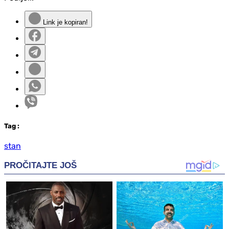
Link je kopiran!
Tag
:
stan