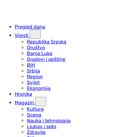
Pregled dana
Vijesti
Republika Srpska
Društvo
Banja Luka
Gradovi i opštine
BiH
Srbija
Region
Svijet
Ekonomija
Hronika
Magazin
Kultura
Scena
Nauka i tehnologija
Ljubav i seks
Zdravlje