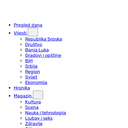
Pregled dana
Vijesti
Republika Srpska
Društvo
Banja Luka
Gradovi i opštine
BiH
Srbija
Region
Svijet
Ekonomija
Hronika
Magazin
Kultura
Scena
Nauka i tehnologija
Ljubav i seks
Zdravlje