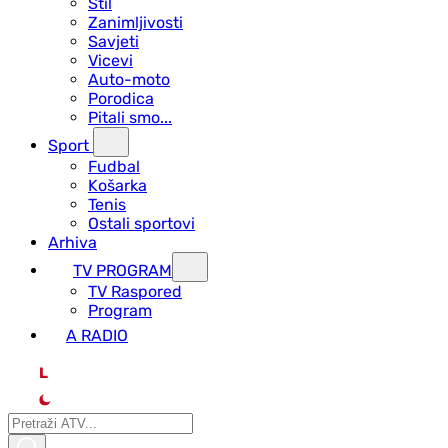
Stil
Zanimljivosti
Savjeti
Vicevi
Auto-moto
Porodica
Pitali smo...
Sport
Fudbal
Košarka
Tenis
Ostali sportovi
Arhiva
TV PROGRAM
ТV Raspored
Program
A RADIO
L