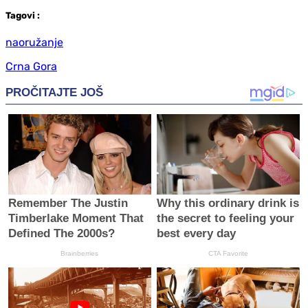
Tag
ovi
:
naoružanje
Crna Gora