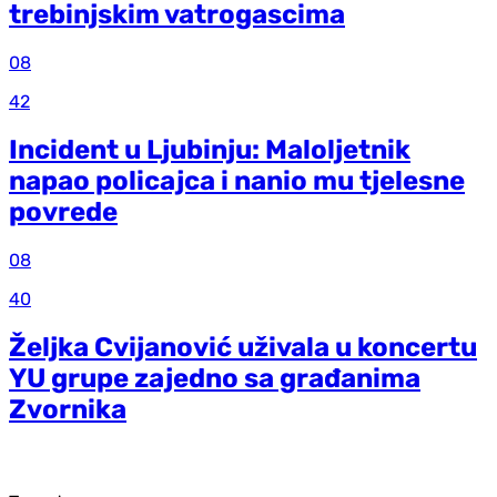
trebinjskim vatrogascima
08
42
Incident u Ljubinju: Maloljetnik
napao policajca i nanio mu tjelesne
povrede
08
40
Željka Cvijanović uživala u koncertu
YU grupe zajedno sa građanima
Zvornika