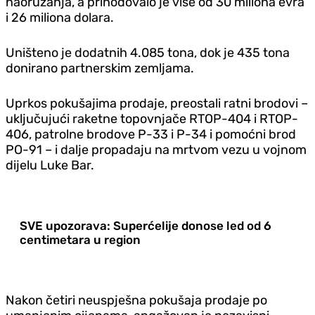
naoružanja, a prihodovalo je više od 30 miliona evra
i 26 miliona dolara.
Uništeno je dodatnih 4.085 tona, dok je 435 tona
donirano partnerskim zemljama.
Uprkos pokušajima prodaje, preostali ratni brodovi –
uključujući raketne topovnjače RTOP-404 i RTOP-
406, patrolne brodove P-33 i P-34 i pomoćni brod
PO-91 – i dalje propadaju na mrtvom vezu u vojnom
dijelu Luke Bar.
SVE upozorava: Superćelije donose led od 6
centimetara u region
Nakon četiri neuspješna pokušaja prodaje po