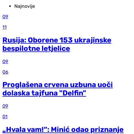
Najnovije
09
11
Rusija: Oborene 153 ukrajinske
bespilotne letjelice
09
06
Proglašena crvena uzbuna uoči
dolaska tajfuna "Delfin"
09
01
„Hvala vam!“: Minić odao priznanje