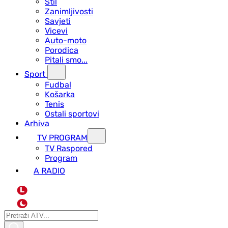
Stil
Zanimljivosti
Savjeti
Vicevi
Auto-moto
Porodica
Pitali smo...
Sport
Fudbal
Košarka
Tenis
Ostali sportovi
Arhiva
TV PROGRAM
ТV Raspored
Program
A RADIO
L