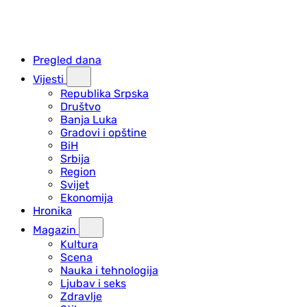
Pregled dana
Vijesti
Republika Srpska
Društvo
Banja Luka
Gradovi i opštine
BiH
Srbija
Region
Svijet
Ekonomija
Hronika
Magazin
Kultura
Scena
Nauka i tehnologija
Ljubav i seks
Zdravlje