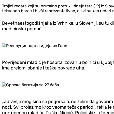
Trojici redara koji su brutalno pretukli tinejdžera (19) iz 
tekvondo borac i bivši reprezentativac, a svi su kao redari r
Devetnaestogodišnjaka iz Vrhnike, u Sloveniji, su tukl
medicinska pomoć.
Povrijeđeni mladić je hospitalizovan u bolnici u Ljublj
ima prelom lobanje i teške povrede uha.
„Zdravlje mog sina se pogoršalo, ne želim da govorim 
noći. Svi prolazimo kroz veoma težak period“, rekla j
pretučenog mladića Duško Miočić.
Policijski službeni