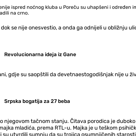
Slovenije ispred noćnog kluba u Poreču su uhapšeni i određen i
adili na crno.
i dok se nije onesvestio, a onda ga odnijeli u obližnju 
Revolucionarna ideja iz Gane
ani, gdje su saopštili da devetnaestogodišnjak nije u živ
Srpska bogatija za 27 beba
o njegovom tačnom stanju. Čitava porodica je duboko za
e majka mladića, prema RTL-u.
Majka je u teškom psihičk
ci su utvrdili sumnju da su trojica osumnjičenih starosti 