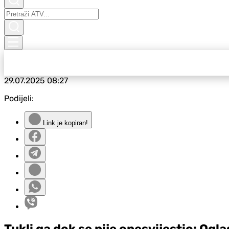
29.07.2025
08:27
Podijeli:
Link je kopiran!
Tukli ga dok se nije onesvijestio: Ogl