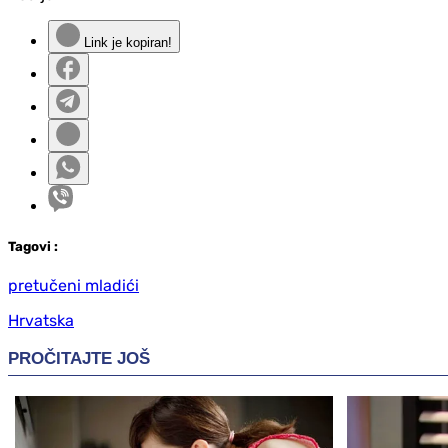
Link je kopiran!
Tag
ovi
:
pretučeni mladići
Hrvatska