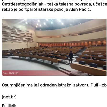
Četrdesetogodišnjak - teška telesna povreda, učešće u
rekao je portparol istarske policije Alen Pačić.
Osumnjičenima je i određen istražni zatvor u Puli - z
(net.hr)
Podijeli: