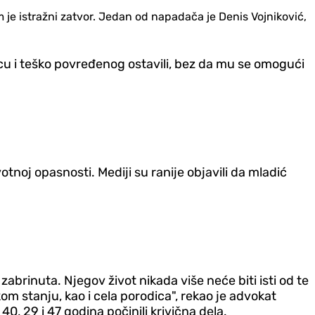
m je istražni zatvor. Jedan od napadača je Denis Vojniković,
ulicu i teško povređenog ostavili, bez da mu se omogući
otnoj opasnosti. Mediji su ranije objavili da mladić
brinuta. Njegov život nikada više neće biti isti od te
om stanju, kao i cela porodica", rekao je advokat
40, 29 i 47 godina počinili krivična dela.