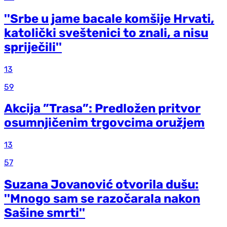
''Srbe u jame bacale komšije Hrvati,
katolički sveštenici to znali, a nisu
spriječili''
13
59
Akcija ”Trasa”: Predložen pritvor
osumnjičenim trgovcima oružjem
13
57
Suzana Jovanović otvorila dušu:
''Mnogo sam se razočarala nakon
Sašine smrti''