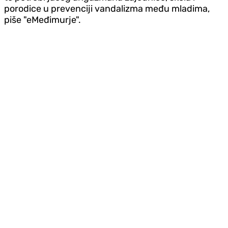
porodice u prevenciji vandalizma među mladima,
piše "eMeđimurje".