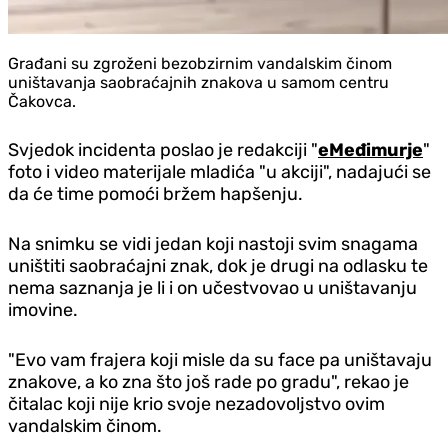
Građani su zgroženi bezobzirnim vandalskim činom
uništavanja saobraćajnih znakova u samom centru
Čakovca.
Svjedok incidenta poslao je redakciji "
eMeđimurje
"
foto i video materijale mladića "u akciji", nadajući se
da će time pomoći bržem hapšenju.
Na snimku se vidi jedan koji nastoji svim snagama
uništiti saobraćajni znak, dok je drugi na odlasku te
nema saznanja je li i on učestvovao u uništavanju
imovine.
"Evo vam frajera koji misle da su face pa uništavaju
znakove, a ko zna što još rade po gradu", rekao je
čitalac koji nije krio svoje nezadovoljstvo ovim
vandalskim činom.