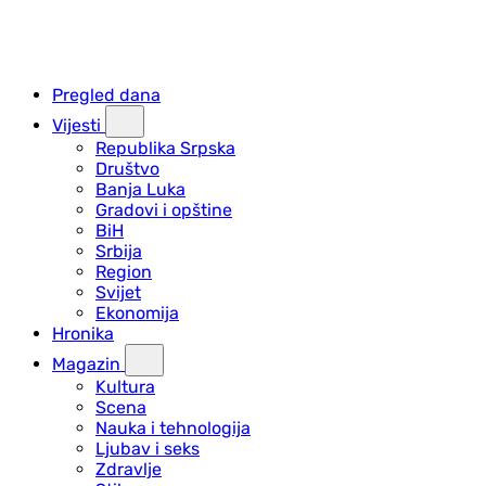
Pregled dana
Vijesti
Republika Srpska
Društvo
Banja Luka
Gradovi i opštine
BiH
Srbija
Region
Svijet
Ekonomija
Hronika
Magazin
Kultura
Scena
Nauka i tehnologija
Ljubav i seks
Zdravlje