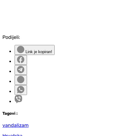
Podijeli:
Link je kopiran!
Tag
ovi
:
vandalizam
Hrvatska