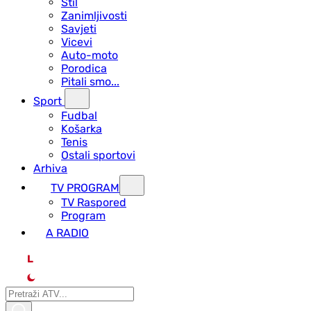
Stil
Zanimljivosti
Savjeti
Vicevi
Auto-moto
Porodica
Pitali smo...
Sport
Fudbal
Košarka
Tenis
Ostali sportovi
Arhiva
TV PROGRAM
ТV Raspored
Program
A RADIO
L