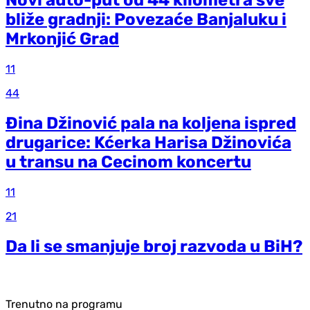
Novi auto-put od 44 kilometra sve
bliže gradnji: Povezaće Banjaluku i
Mrkonjić Grad
11
44
Đina Džinović pala na koljena ispred
drugarice: Kćerka Harisa Džinovića
u transu na Cecinom koncertu
11
21
Da li se smanjuje broj razvoda u BiH?
Trenutno na programu