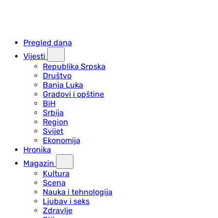
Pregled dana
Vijesti
Republika Srpska
Društvo
Banja Luka
Gradovi i opštine
BiH
Srbija
Region
Svijet
Ekonomija
Hronika
Magazin
Kultura
Scena
Nauka i tehnologija
Ljubav i seks
Zdravlje