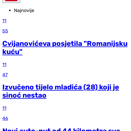
Najnovije
11
55
Cvijanovićeva posjetila "Romanijsku
kuću"
11
47
Izvučeno tijelo mladića (28) koji je
sinoć nestao
11
46