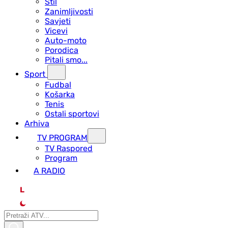
Stil
Zanimljivosti
Savjeti
Vicevi
Auto-moto
Porodica
Pitali smo...
Sport
Fudbal
Košarka
Tenis
Ostali sportovi
Arhiva
TV PROGRAM
ТV Raspored
Program
A RADIO
L