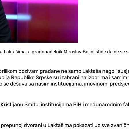
 Laktašima, a gradonačelnik Miroslav Bojić ističe da će se s
prilikom pozivam građane ne samo Laktaša nego i susje
ucija Republike Srpske su izabrani na izborima i samim 
 što se dešava sa našim institucijama, imovinom, pred
e Kristijanu Šmitu, institucijama BiH i međunarodnim f
 prepunoj dvorani u Laktašima pokazati uz sve zvanični