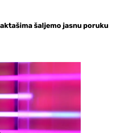
Laktašima šaljemo jasnu poruku