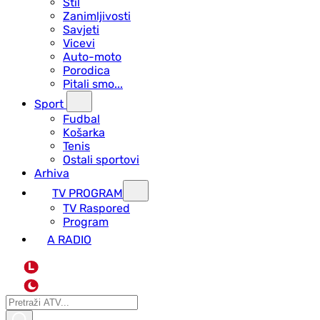
Stil
Zanimljivosti
Savjeti
Vicevi
Auto-moto
Porodica
Pitali smo...
Sport
Fudbal
Košarka
Tenis
Ostali sportovi
Arhiva
TV PROGRAM
ТV Raspored
Program
A RADIO
L