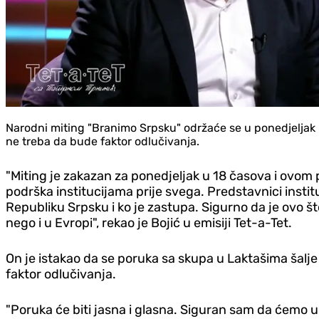
Narodni miting "Branimo Srpsku" održaće se u ponedjeljak u
ne treba da bude faktor odlučivanja.
"Miting je zakazan za ponedjeljak u 18 časova i ovom 
podrška institucijama prije svega. Predstavnici instit
Republiku Srpsku i ko je zastupa. Sigurno da je ovo
nego i u Evropi", rekao je Bojić u emisiji Tet-a-Tet.
On je istakao da se poruka sa skupa u Laktašima šalj
faktor odlučivanja.
"Poruka će biti jasna i glasna. Siguran sam da ćemo u