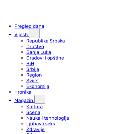
Pregled dana
Vijesti
Republika Srpska
Društvo
Banja Luka
Gradovi i opštine
BiH
Srbija
Region
Svijet
Ekonomija
Hronika
Magazin
Kultura
Scena
Nauka i tehnologija
Ljubav i seks
Zdravlje