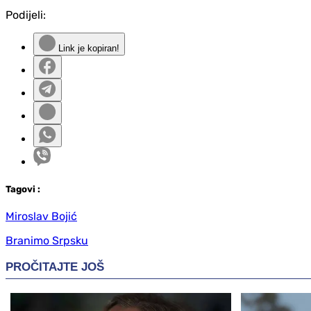
Podijeli:
Link je kopiran!
Tag
ovi
:
Miroslav Bojić
Branimo Srpsku