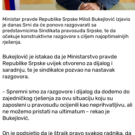
Ministar pravde Republike Srpske Miloš Bukejlović izjavio
je danas Srni da će ponovo razgovarati sa
predstavnicima Sindikata pravosuđa Srpske, te da
očekuje konstruktivne razgovore s ciljem najoptimalnijih
rješenja.
Bukejlović je istakao da je Ministarstvo pravde
Republike Srpske uvijek otvoreno za dijalog i
saradnju, te je sindikalce pozvao na nastavak
razgovora.
- Spremni smo za razgovore i dijalog da dođemo do
zajedničkog rješenja za ovu situaciju koju su
zaposleni u pravosuđu ocijenili kao neprihvatljivu, ali
ne možemo pristati na ultimatum - rekao je
Bukejlović.
On je podsjetio da je štrajk pravo svakog radnika, da