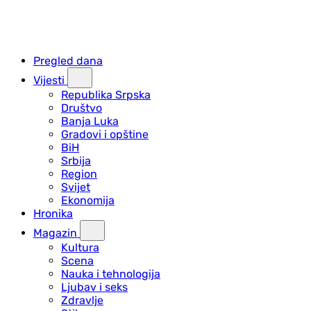
Pregled dana
Vijesti
Republika Srpska
Društvo
Banja Luka
Gradovi i opštine
BiH
Srbija
Region
Svijet
Ekonomija
Hronika
Magazin
Kultura
Scena
Nauka i tehnologija
Ljubav i seks
Zdravlje