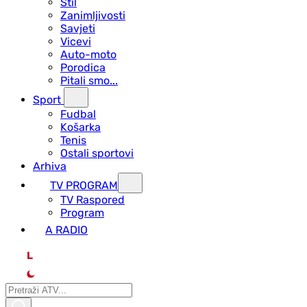
Stil
Zanimljivosti
Savjeti
Vicevi
Auto-moto
Porodica
Pitali smo...
Sport
Fudbal
Košarka
Tenis
Ostali sportovi
Arhiva
TV PROGRAM
ТV Raspored
Program
A RADIO
L