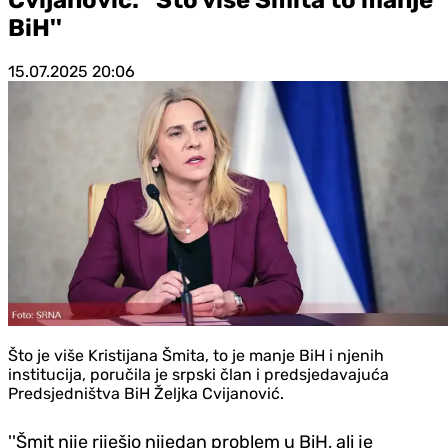
BiH''
15.07.2025
20:06
Što je više Kristijana Šmita, to je manje BiH i njenih
institucija, poručila je srpski član i predsjedavajuća
Predsjedništva BiH Željka Cvijanović.
''Šmit nije riješio nijedan problem u BiH, ali je