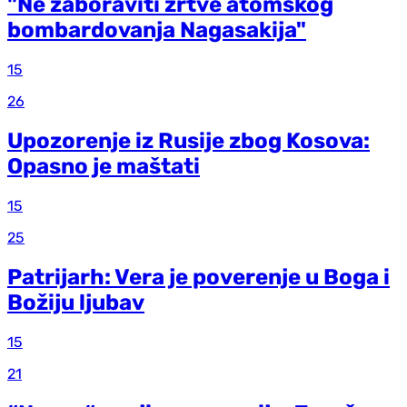
"Ne zaboraviti žrtve atomskog
bombardovanja Nagasakija"
15
26
Upozorenje iz Rusije zbog Kosova:
Opasno je maštati
15
25
Patrijarh: Vera je poverenje u Boga i
Božiju ljubav
15
21