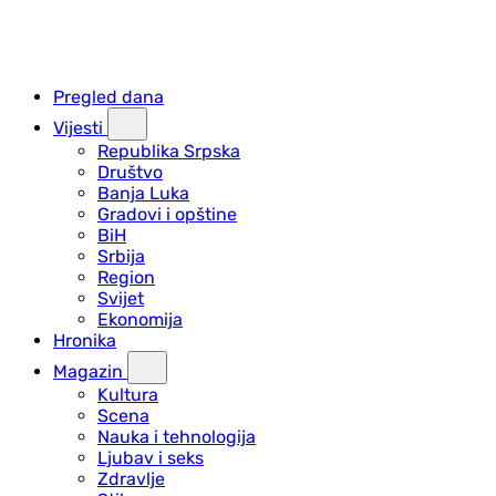
Pregled dana
Vijesti
Republika Srpska
Društvo
Banja Luka
Gradovi i opštine
BiH
Srbija
Region
Svijet
Ekonomija
Hronika
Magazin
Kultura
Scena
Nauka i tehnologija
Ljubav i seks
Zdravlje