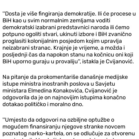
''Dosta je više fingiranja demokratije. Ili će procese u
BiH kao u svim normalnim zemljama voditi
demokratski izabrani predstavnici naroda ili ćemo
potpuno ogoliti stvari, ukinuti izbore i BiH zvanično
proglasiti kolonijalnim posjedom kojim upravlja
neizabrani stranac. Krajnje je vrijeme, a možda i
posljednji čas da napokon stanu na kočnicu oni koji
BiH uporno guraju u provaliju'', istakla je Cvijanović.
Na pitanje da prokomentariše današnje medijske
istupe ministra inostranih poslova u Savjetu
ministara Elmedina Konakovića, Cvijanović je
odgovorila da je on najnovijim istupima konačno
dotakao političko i moralno dno.
''Umjesto da odgovori na ozbiljne optužbe o
mogućem finansiranju njegove stranke novcem
poznatog narko-kartela, on se odlučuje za otvorenu