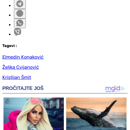
Tag
ovi
:
Elmedin Konaković
Željka Cvijanović
Kristijan Šmit