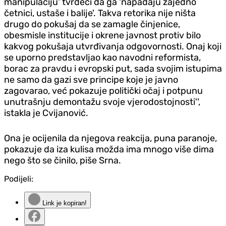
manipulaciju' tvrdeći da ga 'napadaju zajedno
četnici, ustaše i balije'. Takva retorika nije ništa
drugo do pokušaj da se zamagle činjenice,
obesmisle institucije i okrene javnost protiv bilo
kakvog pokušaja utvrđivanja odgovornosti.
Onaj koji
se uporno predstavljao kao navodni reformista,
borac za pravdu i evropski put, sada svojim istupima
ne samo da gazi sve principe koje je javno
zagovarao, već pokazuje politički očaj i potpunu
unutrašnju demontažu svoje vjerodostojnosti'',
istakla je Cvijanović.
Ona je ocijenila da njegova reakcija, puna paranoje,
pokazuje da iza kulisa možda ima mnogo više dima
nego što se činilo, piše Srna.
Podijeli:
Link je kopiran!