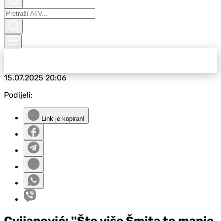
15.07.2025
20:06
Podijeli:
Link je kopiran!
Cvijanović: ''Što više Šmita to manje