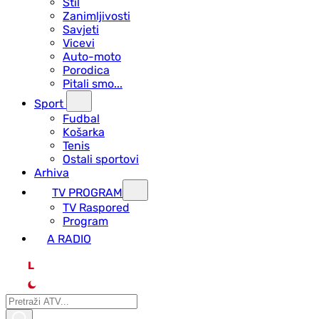
Stil
Zanimljivosti
Savjeti
Vicevi
Auto-moto
Porodica
Pitali smo...
Sport
Fudbal
Košarka
Tenis
Ostali sportovi
Arhiva
TV PROGRAM
ТV Raspored
Program
A RADIO
L