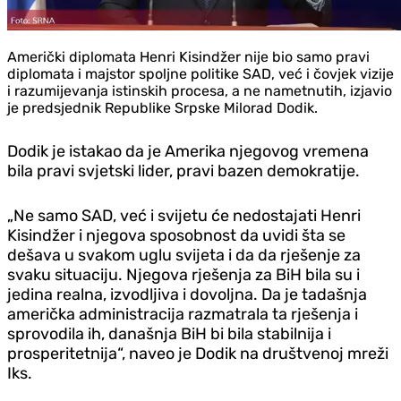
Američki diplomata Henri Kisindžer nije bio samo pravi
diplomata i majstor spoljne politike SAD, već i čovjek vizije
i razumijevanja istinskih procesa, a ne nametnutih, izjavio
je predsjednik Republike Srpske Milorad Dodik.
Dodik je istakao da je Amerika njegovog vremena
bila pravi svjetski lider, pravi bazen demokratije.
„Ne samo SAD, već i svijetu će nedostajati Henri
Kisindžer i njegova sposobnost da uvidi šta se
dešava u svakom uglu svijeta i da da rješenje za
svaku situaciju. Njegova rješenja za BiH bila su i
jedina realna, izvodljiva i dovoljna. Da je tadašnja
američka administracija razmatrala ta rješenja i
sprovodila ih, današnja BiH bi bila stabilnija i
prosperitetnija“, naveo je Dodik na društvenoj mreži
Iks.