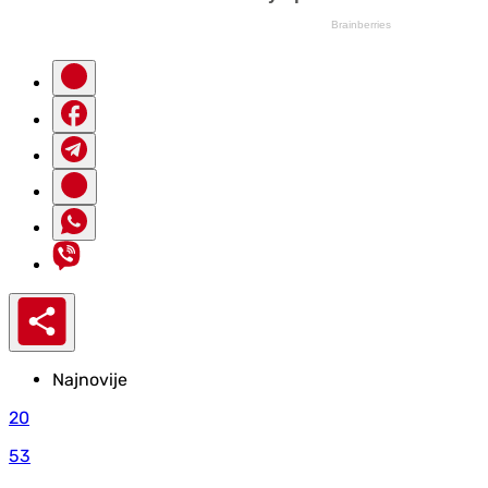
Najnovije
20
53