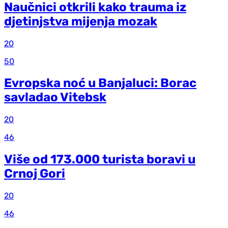
Naučnici otkrili kako trauma iz
d‌jetinjstva mijenja mozak
20
50
Evropska noć u Banjaluci: Borac
savladao Vitebsk
20
46
Više od 173.000 turista boravi u
Crnoj Gori
20
46