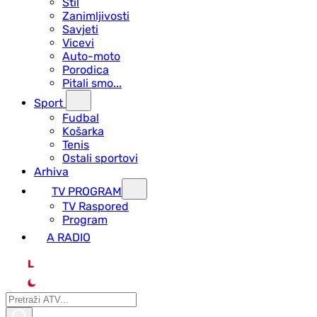
Stil
Zanimljivosti
Savjeti
Vicevi
Auto-moto
Porodica
Pitali smo...
Sport
Fudbal
Košarka
Tenis
Ostali sportovi
Arhiva
TV PROGRAM
ТV Raspored
Program
A RADIO
L