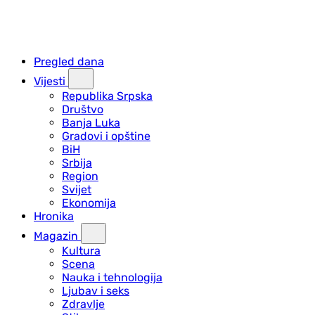
Pregled dana
Vijesti
Republika Srpska
Društvo
Banja Luka
Gradovi i opštine
BiH
Srbija
Region
Svijet
Ekonomija
Hronika
Magazin
Kultura
Scena
Nauka i tehnologija
Ljubav i seks
Zdravlje