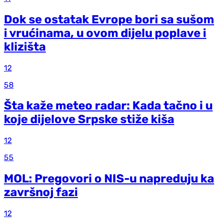
Dok se ostatak Evrope bori sa sušom
i vrućinama, u ovom dijelu poplave i
klizišta
12
58
Šta kaže meteo radar: Kada tačno i u
koje dijelove Srpske stiže kiša
12
55
MOL: Pregovori o NIS-u napreduju ka
završnoj fazi
12