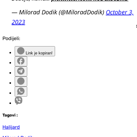
— Milorad Dodik (@MiloradDodik)
October 3,
2023
Podijeli:
Link je kopiran!
Tag
ovi
:
Halijard