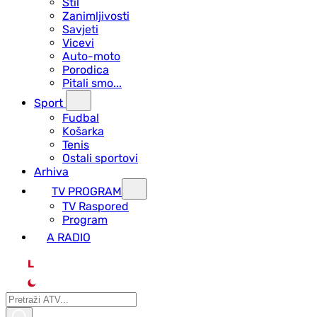
Stil
Zanimljivosti
Savjeti
Vicevi
Auto-moto
Porodica
Pitali smo...
Sport
Fudbal
Košarka
Tenis
Ostali sportovi
Arhiva
TV PROGRAM
ТV Raspored
Program
A RADIO
L