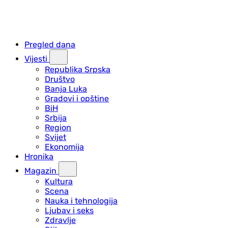
Pregled dana
Vijesti
Republika Srpska
Društvo
Banja Luka
Gradovi i opštine
BiH
Srbija
Region
Svijet
Ekonomija
Hronika
Magazin
Kultura
Scena
Nauka i tehnologija
Ljubav i seks
Zdravlje