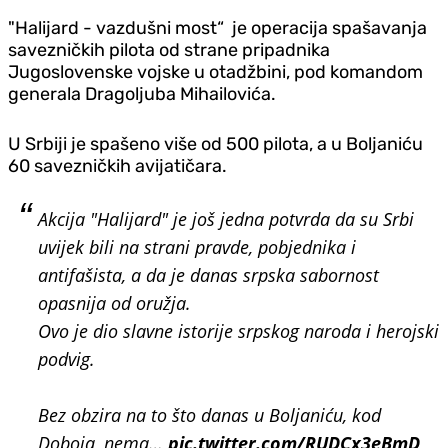
"Halijard - vazdušni most“ je operacija spašavanja
savezničkih pilota od strane pripadnika
Jugoslovenske vojske u otadžbini, pod komandom
generala Dragoljuba Mihailovića.
U Srbiji je spašeno više od 500 pilota, a u Boljaniću
60 savezničkih avijatičara.
Akcija "Halijard" je još jedna potvrda da su Srbi
uvijek bili na strani pravde, pobjednika i
antifašista, a da je danas srpska sabornost
opasnija od oružja.
Ovo je dio slavne istorije srpskog naroda i herojski
podvig.
Bez obzira na to što danas u Boljaniću, kod
Doboja, nema…
pic.twitter.com/RUDCx3eBmD