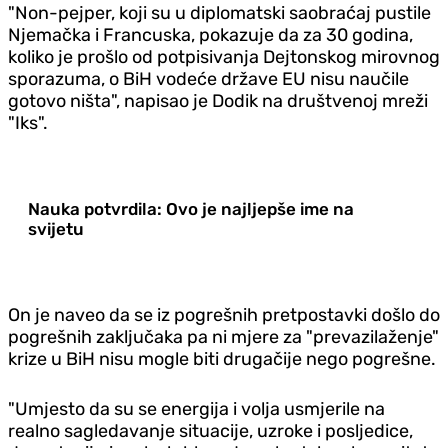
"Non-pejper, koji su u diplomatski saobraćaj pustile
Njemačka i Francuska, pokazuje da za 30 godina,
koliko je prošlo od potpisivanja Dejtonskog mirovnog
sporazuma, o BiH vodeće države EU nisu naučile
gotovo ništa", napisao je Dodik na društvenoj mreži
"Iks".
Nauka potvrdila: Ovo je najljepše ime na
svijetu
On je naveo da se iz pogrešnih pretpostavki došlo do
pogrešnih zaključaka pa ni mjere za "prevazilaženje"
krize u BiH nisu mogle biti drugačije nego pogrešne.
"Umjesto da su se energija i volja usmjerile na
realno sagledavanje situacije, uzroke i posljedice,