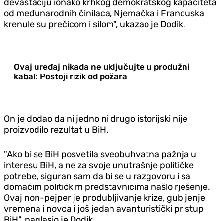
devastaciju ionako krhkog demokratskog kapaciteta
od međunarodnih činilaca, Njemačka i Francuska
krenule su prečicom i silom", ukazao je Dodik.
Ovaj uređaj nikada ne uključujte u produžni
kabal: Postoji rizik od požara
On je dodao da ni jedno ni drugo istorijski nije
proizvodilo rezultat u BiH.
"Ako bi se BiH posvetila sveobuhvatna pažnja u
interesu BiH, a ne za svoje unutrašnje političke
potrebe, siguran sam da bi se u razgovoru i sa
domaćim političkim predstavnicima našlo rješenje.
Ovaj non-pejper je produbljivanje krize, gubljenje
vremena i novca i još jedan avanturistički pristup
BiH", naglasio je Dodik.