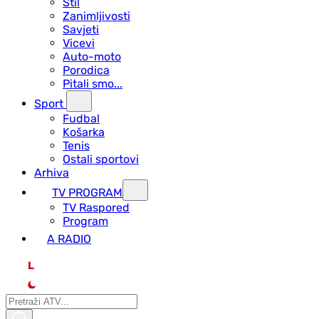
Stil
Zanimljivosti
Savjeti
Vicevi
Auto-moto
Porodica
Pitali smo...
Sport
Fudbal
Košarka
Tenis
Ostali sportovi
Arhiva
TV PROGRAM
ТV Raspored
Program
A RADIO
L