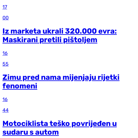
17
00
Iz marketa ukrali 320.000 evra:
Maskirani pretili pištoljem
16
55
Zimu pred nama mijenjaju rijetki
fenomeni
16
44
Motociklista teško povrijeđen u
sudaru s autom