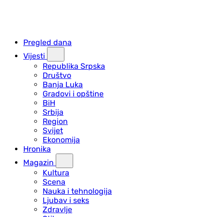
Pregled dana
Vijesti
Republika Srpska
Društvo
Banja Luka
Gradovi i opštine
BiH
Srbija
Region
Svijet
Ekonomija
Hronika
Magazin
Kultura
Scena
Nauka i tehnologija
Ljubav i seks
Zdravlje