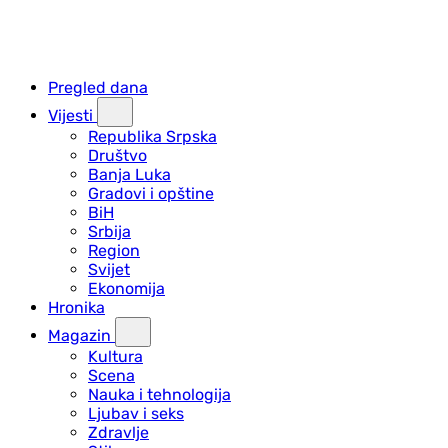
Pregled dana
Vijesti
Republika Srpska
Društvo
Banja Luka
Gradovi i opštine
BiH
Srbija
Region
Svijet
Ekonomija
Hronika
Magazin
Kultura
Scena
Nauka i tehnologija
Ljubav i seks
Zdravlje