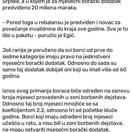
Srpske, a u kojem je za mjesečni borački dodatak
predviđeno 20 miliona maraka.
- Pored toga u rebalansu je predviđen i novac za
povećanje invalidnina do kraja ove godine. Sve je to
išlo u paketu - poručio je Egić.
Još ranije je poručeno da svi borci od prve do
sedme kategorije imaju pravo na jedinstveni
mjesečni borački dodatak. Odnosno do sada su
samo taj dodatak dobijali oni koji su imali više od 60
godina.
Iznos ovog primanja boraca biće određen na osnovu
broja mjeseci provedenih u zoni borbenih dejstava.
Odnosno taj broj mjeseci množiće se sa
koeficijentom 2,2, odnosno tri od početke iduće
godine. Borci koji imaju određeni broj mjeseci
učešća u ratu, a nisu bili u zoni borbenih dejstava,
ne mogu ostvariti mjesečni borački dodatak.