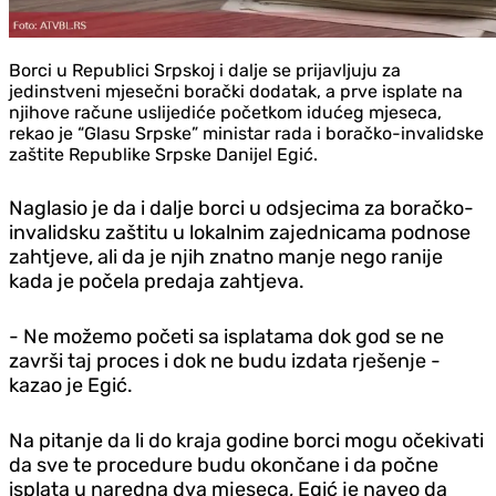
Borci u Republici Srpskoj i dalje se prijavljuju za
jedinstveni mjesečni borački dodatak, a prve isplate na
njihove račune uslijediće početkom idućeg mjeseca,
rekao je “Glasu Srpske” ministar rada i boračko-invalidske
zaštite Republike Srpske Danijel Egić.
Naglasio je da i dalje borci u odsjecima za boračko-
invalidsku zaštitu u lokalnim zajednicama podnose
zahtjeve, ali da je njih znatno manje nego ranije
kada je počela predaja zahtjeva.
- Ne možemo početi sa isplatama dok god se ne
završi taj proces i dok ne budu izdata rješenje -
kazao je Egić.
Na pitanje da li do kraja godine borci mogu očekivati
da sve te procedure budu okončane i da počne
isplata u naredna dva mjeseca, Egić je naveo da