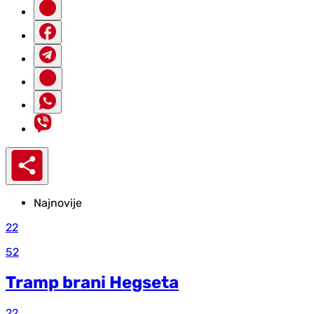
Najnovije
22
52
Tramp brani Hegseta
22