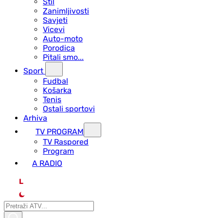
Stil
Zanimljivosti
Savjeti
Vicevi
Auto-moto
Porodica
Pitali smo...
Sport
Fudbal
Košarka
Tenis
Ostali sportovi
Arhiva
TV PROGRAM
ТV Raspored
Program
A RADIO
L