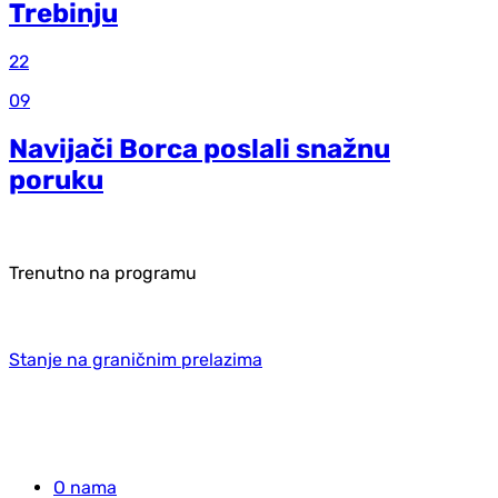
Trebinju
22
09
Navijači Borca poslali snažnu
poruku
Trenutno na programu
Stanje na graničnim prelazima
O nama