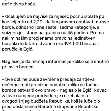
definitivno hoće.
- Očekujem da najviše za mjesec počnu isplate po
koeficijentu od 2,20 i da tim pravom obuhvatimo sve
borce, odnosno i one šeste i sedma kategorije, a
snižena je i starosna granica na 45 godina. Prema
nekim našim procjenama pravo na jedinstveni
borački dodatak ostvariće oko 194.000 boraca -
poručio je Egić.
Naglasio je da nemaju informacije koliko se trenutno
prijavilo boraca.
- Sve dok ne bude završena predaja zahtjeva
nećemo imati precizne podatke koliko će tačno
boraca ostvariti ovo pravo - naglasio je Egić.
Novac
za ove namjene predviđen je i u rebalansu
ovogodišnjeg budžeta Republike, koji je juče bio
pred poslanicima Narodne skupštine Republike