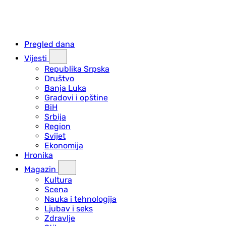
Pregled dana
Vijesti
Republika Srpska
Društvo
Banja Luka
Gradovi i opštine
BiH
Srbija
Region
Svijet
Ekonomija
Hronika
Magazin
Kultura
Scena
Nauka i tehnologija
Ljubav i seks
Zdravlje