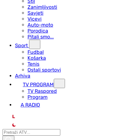
Stil
Zanimljivosti
Savjeti
Vicevi
Auto-moto
Porodica
Pitali smo...
Sport
Fudbal
Košarka
Tenis
Ostali sportovi
Arhiva
TV PROGRAM
ТV Raspored
Program
A RADIO
L