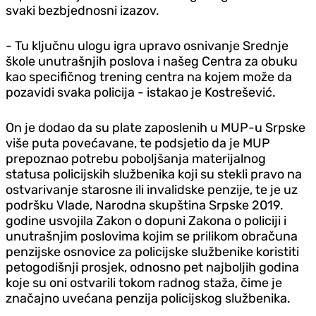
svaki bezbjednosni izazov.
- Tu ključnu ulogu igra upravo osnivanje Srednje
škole unutrašnjih poslova i našeg Centra za obuku
kao specifičnog trening centra na kojem može da
pozavidi svaka policija - istakao je Kostrešević.
On je dodao da su plate zaposlenih u MUP-u Srpske
više puta povećavane, te podsjetio da je MUP
prepoznao potrebu poboljšanja materijalnog
statusa policijskih službenika koji su stekli pravo na
ostvarivanje starosne ili invalidske penzije, te je uz
podršku Vlade, Narodna skupština Srpske 2019.
godine usvojila Zakon o dopuni Zakona o policiji i
unutrašnjim poslovima kojim se prilikom obračuna
penzijske osnovice za policijske službenike koristiti
petogodišnji prosjek, odnosno pet najboljih godina
koje su oni ostvarili tokom radnog staža, čime je
značajno uvećana penzija policijskog službenika.