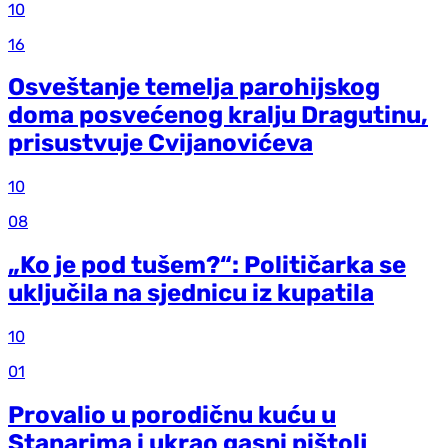
10
16
Osveštanje temelja parohijskog
doma posvećenog kralju Dragutinu,
prisustvuje Cvijanovićeva
10
08
„Ko je pod tušem?“: Političarka se
uključila na sjednicu iz kupatila
10
01
Provalio u porodičnu kuću u
Stanarima i ukrao gasni pištolj