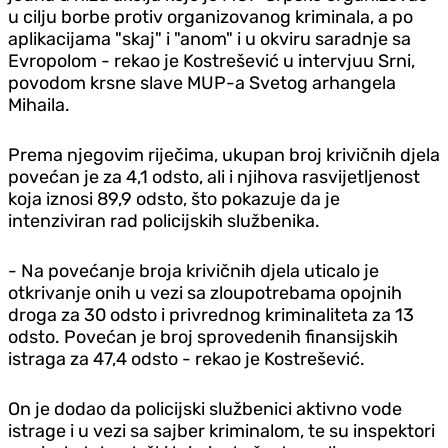
u cilju borbe protiv organizovanog kriminala, a po
aplikacijama "skaj" i "anom" i u okviru saradnje sa
Evropolom - rekao je Kostrešević u intervjuu Srni,
povodom krsne slave MUP-a Svetog arhangela
Mihaila.
Prema njegovim riječima, ukupan broj krivičnih djela
povećan je za 4,1 odsto, ali i njihova rasvijetljenost
koja iznosi 89,9 odsto, što pokazuje da je
intenziviran rad policijskih službenika.
- Na povećanje broja krivičnih djela uticalo je
otkrivanje onih u vezi sa zloupotrebama opojnih
droga za 30 odsto i privrednog kriminaliteta za 13
odsto. Povećan je broj sprovedenih finansijskih
istraga za 47,4 odsto - rekao je Kostrešević.
On je dodao da policijski službenici aktivno vode
istrage i u vezi sa sajber kriminalom, te su inspektori