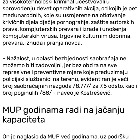
za visokotehnološki kriminal učestvovali u
sprovođenju devet operativnih akcija, od kojih je pet
međunarodnih, koje su usmjerene na otkrivanje
krivičnih djela dječje pornografije, zaštite autorskih
prava, kompjuterskih prevara i izrade i unošenja
kompjuterskih virusa, trgovine kulturnim dobrima,
prevara, iznuda i pranja novca.
- Nažalost, u oblasti bezbjednosti saobraćaja ne
možemo biti zadovoljni, jer bez obzira na sve
represivne i preventivne mjere koje preduzimaju
policijski službenici na terenu, evidentiran je veći
broj saobraćajnih nezgoda /8.777/ za 7,5 odsto, kao i
broj poginulih /88/ - naveo je Kostrešević.
MUP godinama radi na jačanju
kapaciteta
On je naglasio da MUP već godinama, uz podršku