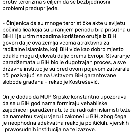
protiv terorizma s ciljem da se bezbjednosni
problemi preduprijede.
- Činjenica da su mnoge terorističke akte u svijetu
počinila lica koja su u ranijem periodu bila prisutna u
BiH ili je u tim napadima korišteno oružje iz BiH
govori da je ova zemlja veoma atraktivna za
radikalne islamiste, koji BiH vide kao dobro mjesto
odakle mogu djelovati dalje prema Evropi. Stvaranje
paradžemata u BiH bio je dugotrajan proces, a sve
državne institucije su pred ovom pojavom zatvarale
oči pozivajući se na Ustavom BiH garantovane
slobode građana - rekao je Kostrešević.
On je dodao da MUP Srpske konstantno upozorava
da se u BiH godinama formiraju vehabijske
zajednice i paradžemati, te da radikalni islamisti teže
da nametnu svoju vjeru i zakone i u BiH, zbog čega
je neophodna adekvatna reakcija političkih, vjerskih
i pravosudnih institucija na te izazove.