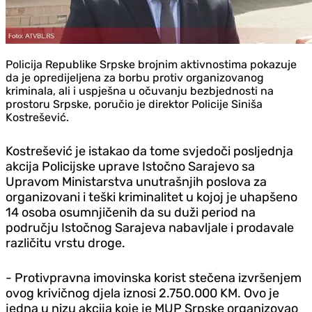
Policija Republike Srpske brojnim aktivnostima pokazuje
da je opredijeljena za borbu protiv organizovanog
kriminala, ali i uspješna u očuvanju bezbjednosti na
prostoru Srpske, poručio je direktor Policije Siniša
Kostrešević.
Kostrešević je istakao da tome svjedoči posljednja
akcija Policijske uprave Istočno Sarajevo sa
Upravom Ministarstva unutrašnjih poslova za
organizovani i teški kriminalitet u kojoj je uhapšeno
14 osoba osumnjičenih da su duži period na
području Istočnog Sarajeva nabavljale i prodavale
različitu vrstu droge.
- Protivpravna imovinska korist stečena izvršenjem
ovog krivičnog djela iznosi 2.750.000 KM. Ovo je
jedna u nizu akcija koje je MUP Srpske organizovao