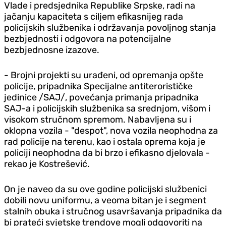
Vlade i predsjednika Republike Srpske, radi na
jačanju kapaciteta s ciljem efikasnijeg rada
policijskih službenika i održavanja povoljnog stanja
bezbjednosti i odgovora na potencijalne
bezbjednosne izazove.
- Brojni projekti su urađeni, od opremanja opšte
policije, pripadnika Specijalne antiterorističke
jedinice /SAJ/, povećanja primanja pripadnika
SAJ-a i policijskih službenika sa srednjom, višom i
visokom stručnom spremom. Nabavljena su i
oklopna vozila - "despot", nova vozila neophodna za
rad policije na terenu, kao i ostala oprema koja je
policiji neophodna da bi brzo i efikasno djelovala -
rekao je Kostrešević.
On je naveo da su ove godine policijski službenici
dobili novu uniformu, a veoma bitan je i segment
stalnih obuka i stručnog usavršavanja pripadnika da
bi prateći svjetske trendove mogli odgovoriti na