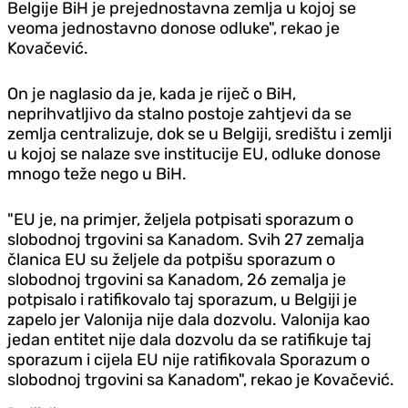
Belgije BiH je prejednostavna zemlja u kojoj se
veoma jednostavno donose odluke", rekao je
Kovačević.
On je naglasio da je, kada je riječ o BiH,
neprihvatljivo da stalno postoje zahtjevi da se
zemlja centralizuje, dok se u Belgiji, središtu i zemlji
u kojoj se nalaze sve institucije EU, odluke donose
mnogo teže nego u BiH.
"EU je, na primjer, željela potpisati sporazum o
slobodnoj trgovini sa Kanadom. Svih 27 zemalja
članica EU su željele da potpišu sporazum o
slobodnoj trgovini sa Kanadom, 26 zemalja je
potpisalo i ratifikovalo taj sporazum, u Belgiji je
zapelo jer Valonija nije dala dozvolu. Valonija kao
jedan entitet nije dala dozvolu da se ratifikuje taj
sporazum i cijela EU nije ratifikovala Sporazum o
slobodnoj trgovini sa Kanadom", rekao je Kovačević.