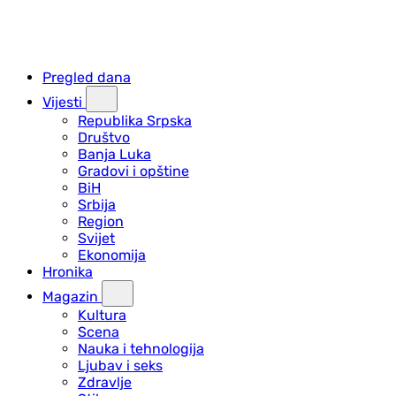
Pregled dana
Vijesti
Republika Srpska
Društvo
Banja Luka
Gradovi i opštine
BiH
Srbija
Region
Svijet
Ekonomija
Hronika
Magazin
Kultura
Scena
Nauka i tehnologija
Ljubav i seks
Zdravlje