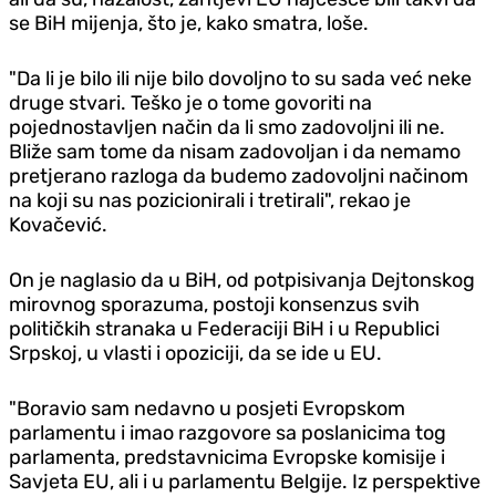
se BiH mijenja, što je, kako smatra, loše.
"Da li je bilo ili nije bilo dovoljno to su sada već neke
druge stvari. Teško je o tome govoriti na
pojednostavljen način da li smo zadovoljni ili ne.
Bliže sam tome da nisam zadovoljan i da nemamo
pretjerano razloga da budemo zadovoljni načinom
na koji su nas pozicionirali i tretirali", rekao je
Kovačević.
On je naglasio da u BiH, od potpisivanja Dejtonskog
mirovnog sporazuma, postoji konsenzus svih
političkih stranaka u Federaciji BiH i u Republici
Srpskoj, u vlasti i opoziciji, da se ide u EU.
"Boravio sam nedavno u posjeti Evropskom
parlamentu i imao razgovore sa poslanicima tog
parlamenta, predstavnicima Evropske komisije i
Savjeta EU, ali i u parlamentu Belgije. Iz perspektive