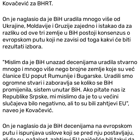
Kovačević za BHRT.
On je naglasio da je BiH uradila mnogo više od
Ukrajine, Moldavije i Gruzije zajedno i istakao da za
razliku od ove tri zemlje u BiH postoji konsenzus o
evropskom putu koji ne zavisi od toga kakvi će biti
rezultati izbora.
"Mislim da je BiH unazad decenijama uradila stvarno
mnogo i mnogo više nego brojne zemlje koje su već
članice EU poput Rumunije i Bugarske. Uradili smo
ogromne stvari i zaboravlja se koliko se BiH
promijenila, sistem unutar BiH. Ako pitate nas iz
Republike Srpske, mi mislimo da je to u većini
slučajeva bilo negativno, ali to su bili zahtjevi EU",
naveo je Kovačević.
On je naglasio da je BiH decenijama na evropskom
putu i ispunjava uslove koji se pred nju postavljaju,
ali da su, nažalost, zahtjevi EU najčešće bili takvi da