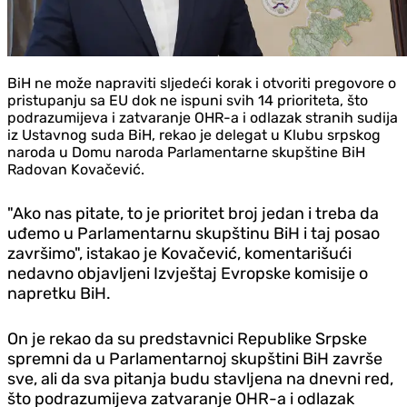
BiH ne može napraviti sljedeći korak i otvoriti pregovore o
pristupanju sa EU dok ne ispuni svih 14 prioriteta, što
podrazumijeva i zatvaranje OHR-a i odlazak stranih sudija
iz Ustavnog suda BiH, rekao je delegat u Klubu srpskog
naroda u Domu naroda Parlamentarne skupštine BiH
Radovan Kovačević.
"Ako nas pitate, to je prioritet broj jedan i treba da
uđemo u Parlamentarnu skupštinu BiH i taj posao
završimo", istakao je Kovačević, komentarišući
nedavno objavljeni Izvještaj Evropske komisije o
napretku BiH.
On je rekao da su predstavnici Republike Srpske
spremni da u Parlamentarnoj skupštini BiH završe
sve, ali da sva pitanja budu stavljena na dnevni red,
što podrazumijeva zatvaranje OHR-a i odlazak