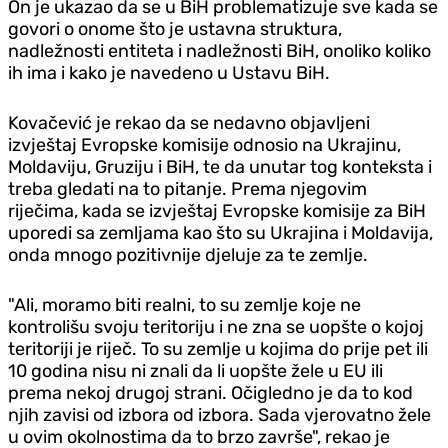
On je ukazao da se u BiH problematizuje sve kada se
govori o onome što je ustavna struktura,
nadležnosti entiteta i nadležnosti BiH, onoliko koliko
ih ima i kako je navedeno u Ustavu BiH.
Kovačević je rekao da se nedavno objavljeni
izvještaj Evropske komisije odnosio na Ukrajinu,
Moldaviju, Gruziju i BiH, te da unutar tog konteksta i
treba gledati na to pitanje. Prema njegovim
riječima, kada se izvještaj Evropske komisije za BiH
uporedi sa zemljama kao što su Ukrajina i Moldavija,
onda mnogo pozitivnije djeluje za te zemlje.
"Ali, moramo biti realni, to su zemlje koje ne
kontrolišu svoju teritoriju i ne zna se uopšte o kojoj
teritoriji je riječ. To su zemlje u kojima do prije pet ili
10 godina nisu ni znali da li uopšte žele u EU ili
prema nekoj drugoj strani. Očigledno je da to kod
njih zavisi od izbora od izbora. Sada vjerovatno žele
u ovim okolnostima da to brzo završe", rekao je