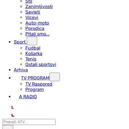
Stil
Zanimljivosti
Savjeti
Vicevi
Auto-moto
Porodica
Pitali smo...
Sport
Fudbal
Košarka
Tenis
Ostali sportovi
Arhiva
TV PROGRAM
ТV Raspored
Program
A RADIO
L