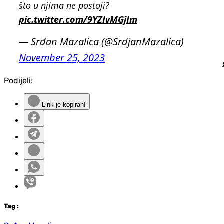
što u njima ne postoji?
pic.twitter.com/9YZIvMGjIm
— Srđan Mazalica (@SrdjanMazalica)
November 25, 2023
Podijeli:
Link je kopiran!
Tag
: