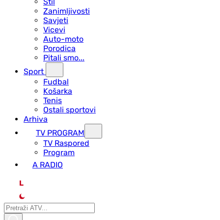
Stil
Zanimljivosti
Savjeti
Vicevi
Auto-moto
Porodica
Pitali smo...
Sport
Fudbal
Košarka
Tenis
Ostali sportovi
Arhiva
TV PROGRAM
ТV Raspored
Program
A RADIO
L