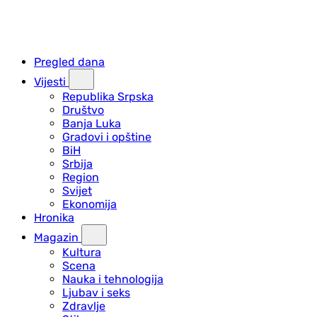
Pregled dana
Vijesti
Republika Srpska
Društvo
Banja Luka
Gradovi i opštine
BiH
Srbija
Region
Svijet
Ekonomija
Hronika
Magazin
Kultura
Scena
Nauka i tehnologija
Ljubav i seks
Zdravlje