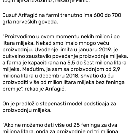
tog mlijeka izvozimo", rekao je Minić.
Jusuf Arifagić na farmi trenutno ima 600 do 700
grla norveških goveda.
"Proizvodimo u ovom momentu nekih milion i po
litara mlijeka. Nekad smo imalo mnogo veću
proizvodnju. Uvođenje limita u januaru 2019. je
bukvalno zaustavilo povećanje proizvodnje mlijeka,
a farma je kapacitirana na 5,5 do šest miliona litara
mlijeka. Međutim, ja sam sa proizvodnjom od 2,9
miliona litara u decembru 2018. shvatio da ću
proizvoditi više od milion litara mlijeka bez feninga
premije", rekao je Arifagić.
On je predložio stepenasti model podsticaja za
proizvodnju mlijeka.
"Ako ne možemo dati više od 25 feninga za dva
miliona litara, onda za proizvodnje od tri miliona