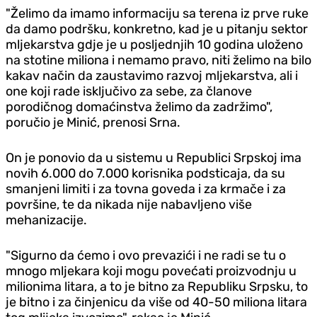
"Želimo da imamo informaciju sa terena iz prve ruke
da damo podršku, konkretno, kad je u pitanju sektor
mljekarstva gd‌je je u posljednjih 10 godina uloženo
na stotine miliona i nemamo pravo, niti želimo na bilo
kakav način da zaustavimo razvoj mljekarstva, ali i
one koji rade isključivo za sebe, za članove
porodičnog domaćinstva želimo da zadržimo",
poručio je Minić, prenosi Srna.
On je ponovio da u sistemu u Republici Srpskoj ima
novih 6.000 do 7.000 korisnika podsticaja, da su
smanjeni limiti i za tovna goveda i za krmače i za
površine, te da nikada nije nabavljeno više
mehanizacije.
"Sigurno da ćemo i ovo prevazići i ne radi se tu o
mnogo mljekara koji mogu povećati proizvodnju u
milionima litara, a to je bitno za Republiku Srpsku, to
je bitno i za činjenicu da više od 40-50 miliona litara