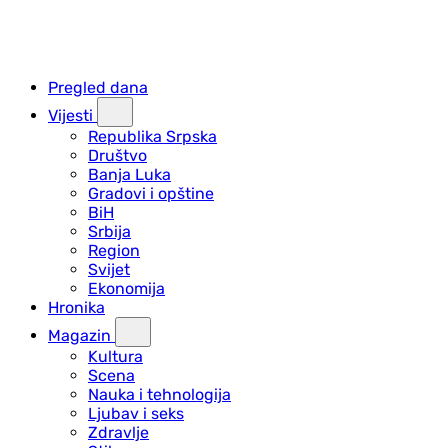
Pregled dana
Vijesti
Republika Srpska
Društvo
Banja Luka
Gradovi i opštine
BiH
Srbija
Region
Svijet
Ekonomija
Hronika
Magazin
Kultura
Scena
Nauka i tehnologija
Ljubav i seks
Zdravlje