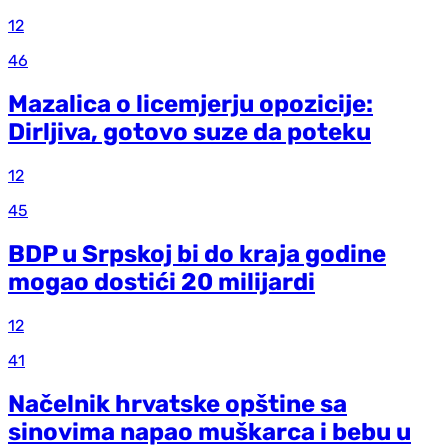
12
46
Mazalica o licemjerju opozicije:
Dirljiva, gotovo suze da poteku
12
45
BDP u Srpskoj bi do kraja godine
mogao dostići 20 milijardi
12
41
Načelnik hrvatske opštine sa
sinovima napao muškarca i bebu u