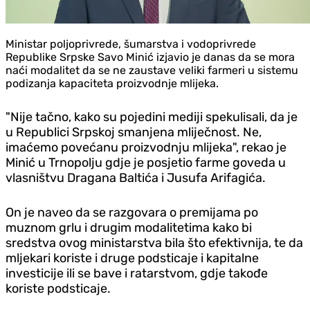
Ministar poljoprivrede, šumarstva i vodoprivrede
Republike Srpske Savo Minić izjavio je danas da se mora
naći modalitet da se ne zaustave veliki farmeri u sistemu
podizanja kapaciteta proizvodnje mlijeka.
"Nije tačno, kako su pojedini mediji spekulisali, da je
u Republici Srpskoj smanjena mliječnost. Ne,
imaćemo povećanu proizvodnju mlijeka", rekao je
Minić u Trnopolju gd‌je je posjetio farme goveda u
vlasništvu Dragana Baltića i Jusufa Arifagića.
On je naveo da se razgovara o premijama po
muznom grlu i drugim modalitetima kako bi
sredstva ovog ministarstva bila što efektivnija, te da
mljekari koriste i druge podsticaje i kapitalne
investicije ili se bave i ratarstvom, gd‌je takođe
koriste podsticaje.