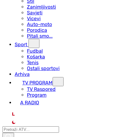
Stil
Zanimljivosti
Savjeti
Vicevi
Auto-moto
Porodica
Pitali smo...
Sport
Fudbal
Košarka
Tenis
Ostali sportovi
Arhiva
TV PROGRAM
ТV Raspored
Program
A RADIO
L