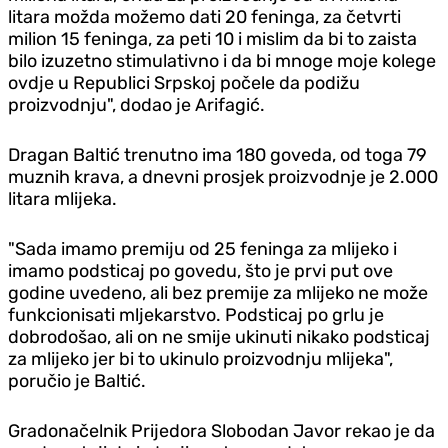
litara možda možemo dati 20 feninga, za četvrti
milion 15 feninga, za peti 10 i mislim da bi to zaista
bilo izuzetno stimulativno i da bi mnoge moje kolege
ovd‌je u Republici Srpskoj počele da podižu
proizvodnju", dodao je Arifagić.
Dragan Baltić trenutno ima 180 goveda, od toga 79
muznih krava, a dnevni prosjek proizvodnje je 2.000
litara mlijeka.
"Sada imamo premiju od 25 feninga za mlijeko i
imamo podsticaj po govedu, što je prvi put ove
godine uvedeno, ali bez premije za mlijeko ne može
funkcionisati mljekarstvo. Podsticaj po grlu je
dobrodošao, ali on ne smije ukinuti nikako podsticaj
za mlijeko jer bi to ukinulo proizvodnju mlijeka",
poručio je Baltić.
Gradonačelnik Prijedora Slobodan Javor rekao je da