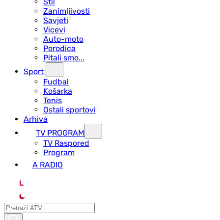
Stil
Zanimljivosti
Savjeti
Vicevi
Auto-moto
Porodica
Pitali smo...
Sport
Fudbal
Košarka
Tenis
Ostali sportovi
Arhiva
TV PROGRAM
ТV Raspored
Program
A RADIO
L