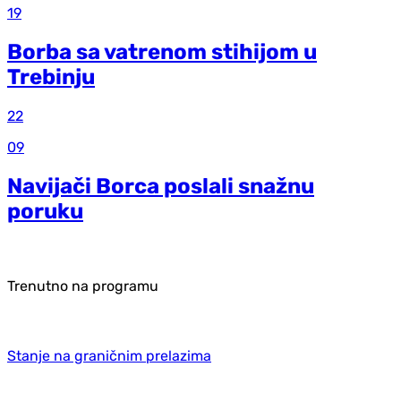
19
Borba sa vatrenom stihijom u
Trebinju
22
09
Navijači Borca poslali snažnu
poruku
Trenutno na programu
Stanje na graničnim prelazima