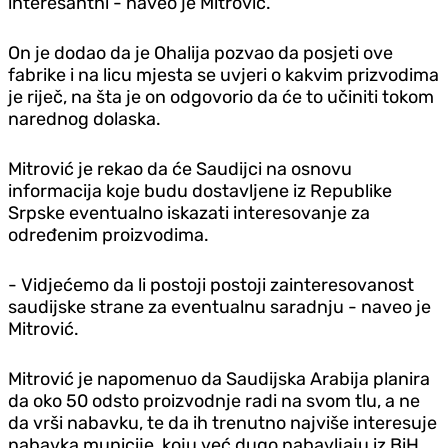
interesantni - naveo je Mitrović.
On je dodao da je Ohalija pozvao da posjeti ove
fabrike i na licu mjesta se uvjeri o kakvim prizvodima
je riječ, na šta je on odgovorio da će to učiniti tokom
narednog dolaska.
Mitrović je rekao da će Saudijci na osnovu
informacija koje budu dostavljene iz Republike
Srpske eventualno iskazati interesovanje za
određenim proizvodima.
- Vidjećemo da li postoji postoji zainteresovanost
saudijske strane za eventualnu saradnju - naveo je
Mitrović.
Mitrović je napomenuo da Saudijska Arabija planira
da oko 50 odsto proizvodnje radi na svom tlu, a ne
da vrši nabavku, te da ih trenutno najviše interesuje
nabavka municije, koju već dugo nabavljaju iz BiH.