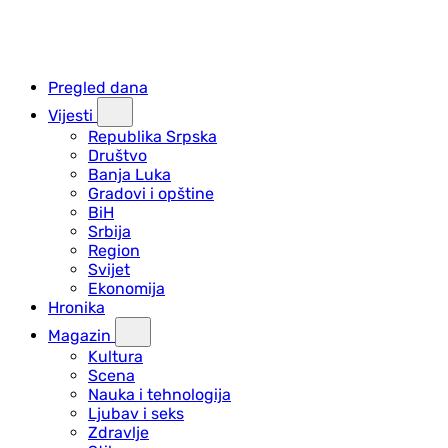
Pregled dana
Vijesti
Republika Srpska
Društvo
Banja Luka
Gradovi i opštine
BiH
Srbija
Region
Svijet
Ekonomija
Hronika
Magazin
Kultura
Scena
Nauka i tehnologija
Ljubav i seks
Zdravlje