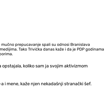
 ovo mučno prepucavanje spali su odnosi Branislava
po medijima. Tako Trivićka danas kaže i da je PDP godinama
borima.
ja opstajala, koliko sam ja svojim aktivizmom
-a i mene, kaže njen nekadašnji stranački šef.