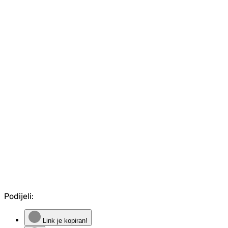
Podijeli:
Link je kopiran!