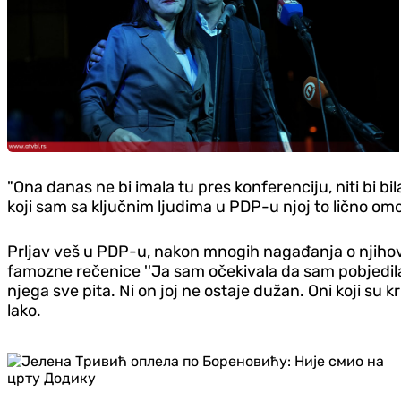
"Ona danas ne bi imala tu pres konferenciju, niti bi bila
koji sam sa ključnim ljudima u PDP-u njoj to lično om
Prljav veš u PDP-u, nakon mnogih nagađanja o njihovi
famozne rečenice ''Ja sam očekivala da sam pobjedila''
njega sve pita. Ni on joj ne ostaje dužan. Oni koji su k
lako.