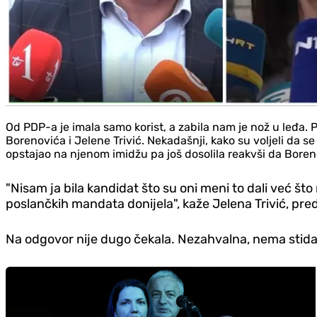
Od PDP-a je imala samo korist, a zabila nam je nož u leđa. 
Borenovića i Jelene Trivić. Nekadašnji, kako su voljeli da s
opstajao na njenom imidžu pa još dosolila reakvši da Boren
"Nisam ja bila kandidat što su oni meni to dali već što
poslančkih mandata donijela", kaže Jelena Trivić, pr
Na odgovor nije dugo čekala. Nezahvalna, nema stida,