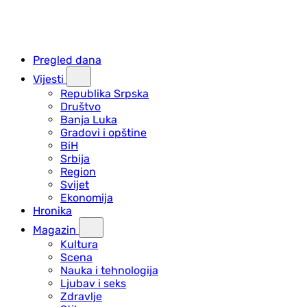
Pregled dana
Vijesti
Republika Srpska
Društvo
Banja Luka
Gradovi i opštine
BiH
Srbija
Region
Svijet
Ekonomija
Hronika
Magazin
Kultura
Scena
Nauka i tehnologija
Ljubav i seks
Zdravlje