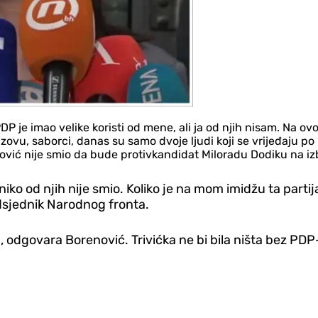
PDP je imao velike koristi od mene, ali ja od njih nisam. Na
e zovu, saborci, danas su samo dvoje ljudi koji se vrijeđaju 
ović nije smio da bude protivkandidat Miloradu Dodiku na iz
 niko od njih nije smio. Koliko je na mom imidžu ta parti
edsjednik Narodnog fronta.
 odgovara Borenović. Trivićka ne bi bila ništa bez PDP