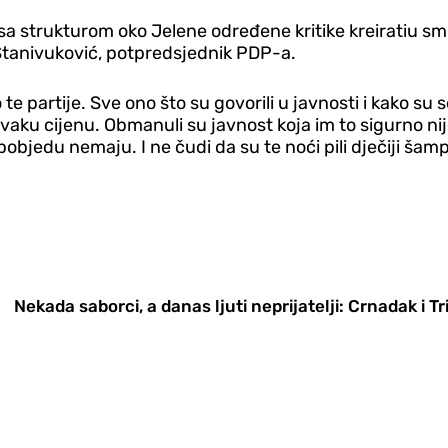
a sa strukturom oko Jelene određene kritike kreiratiu s
 Stanivuković, potpredsjednik PDP-a.
e partije. Sve ono što su govorili u javnosti i kako su s
svaku cijenu. Obmanuli su javnost koja im to sigurno nije 
da pobjedu nemaju. I ne čudi da su te noći pili dječiji š
Nekada saborci, a danas ljuti neprijatelji: Crnadak i T