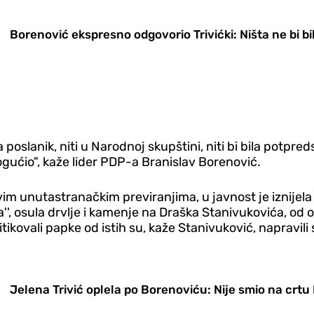
Borenović ekspresno odgovorio Trivićki: Ništa ne bi b
 poslanik, niti u Narodnoj skupštini, niti bi bila potpred
ogućio", kaže lider PDP-a Branislav Borenović.
m unutastranačkim previranjima, u javnost je iznijela 
, osula drvlje i kamenje na Draška Stanivukovića, od op
ritikovali papke od istih su, kaže Stanivuković, napravili
Jelena Trivić oplela po Borenoviću: Nije smio na crtu