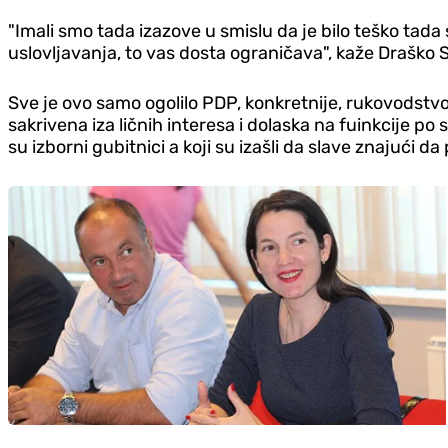
"Imali smo tada izazove u smislu da je bilo teško tad
uslovljavanja, to vas dosta ograničava", kaže Draško
Sve je ovo samo ogolilo PDP, konkretnije, rukovodstvo t
sakrivena iza ličnih interesa i dolaska na fuinkcije po 
su izborni gubitnici a koji su izašli da slave znajući 