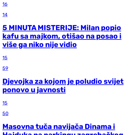
16
14
5 MINUTA MISTERIJE: Milan popio
kafu sa majkom, otišao na posao i
više ga niko nije vidio
15
59
Djevojka za kojom je poludio svijet
ponovo u javnosti
15
50
Masovna tuča navijača Dinama i
Hajduka na parkingu zagrebačkog