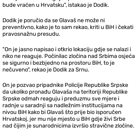
bude vraćen u Hrvatsku", istakao je Dodik.
Dodik je poručio da se Glavaš ne može ni
preventivno, kako je to sam rekao, kriti u BiH i čekati
pravosnažnu presudu.
"On je jasno napisao i otkrio lokaciju gdje se nalazi i
niko ne reaguje. Počinilac zločina nad Srbima osjeća
se sigurno i bezbjedno na prostoru BiH, to je
nečuveno", rekao je Dodik za Srnu.
On je pozvao pripadnike Policije Republike Srpske
da ukoliko pronađu Glavaša na teritoriji Republike
Srpske odmah reaguju i preduzmu sve mjere i
radnje u saradnji sa nadležnim institucijama na
nivou BiH kako bi Glavaš što prije bio isporučen
Hrvatskoj, jer mu nije mjesto u BiH gdje živi Srbe
nad čijim je sunarodnicima izvršio stravične zločine.