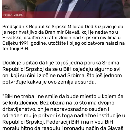
Predsjednik Republike Srpske Milorad Dodik izjavio je da
je neprihvatljivo da Branimir Glavaš, koji je nedavno u
Hrvatskoj osuđen za ratni zločin nad srpskim civilima u
Osijeku 1991. godine, utočište i bijeg od zatvora nalazi na
teritoriji BiH.
Dodik je upitao da li je to još jedna poruka Srbima i
Republici Srpskoj da se u BiH osjećaju sigurno svi
oni koji su činili zločine nad Srbima, što još jednom
potvrđuje kakva je ovo zemlja apsurda.
"BiH ne treba i ne smije da bude mjesto u kojem će
se kriti zločinci. Bez obzira na to što ima dvojno
državljanstvo, on je nepravosnažno osuđen i
određen mu je pritvor i s toga nadležne institucije u
Republici Srpskoj, Federaciji BiH i na nivou BiH
moraju hitno da reaguju i pronađu način da Glavaš