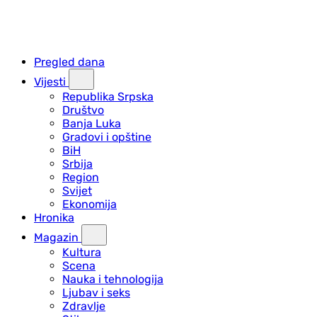
Pregled dana
Vijesti
Republika Srpska
Društvo
Banja Luka
Gradovi i opštine
BiH
Srbija
Region
Svijet
Ekonomija
Hronika
Magazin
Kultura
Scena
Nauka i tehnologija
Ljubav i seks
Zdravlje