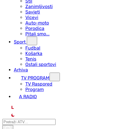
Stil
Zanimljivosti
Savjeti
Vicevi
Auto-moto
Porodica
Pitali smo...
Sport
Fudbal
Košarka
Tenis
Ostali sportovi
Arhiva
TV PROGRAM
ТV Raspored
Program
A RADIO
L