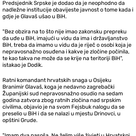
Predsjednik Srpske je dodao da je neophodno da
nadležne institucije obavijeste javnost o tome kada i
gdje je Glavaš ušao u BiH.
"Bez obzira na to što nije imao zakonsku prepreku
da uđe u BiH, imajući u vidu da ima i državljanstvo
BiH, treba da imamo u vidu da je riječ o osobi koja je
nepravosnažno osuđena i kakve je zločine počinila,
te kao takva ne može da se krije na teritoriji BiH",
istakao je Dodik.
Ratni komandant hrvatskih snaga u Osijeku
Branimir Glavaš, koga je nedavno zagrebački
Županijski sud nepravosnažno osudio na sedam
godina zatvora zbog ratnih zločina nad srpskim
civilima, objavio je na svom Fejsbuk nalogu da se
preselio u BiH i da se nalazi u mjestu Drinovci, u
opštini Grude.
"Imam dva pasoša. Ne želim više živjeti u Hrvatskoj.