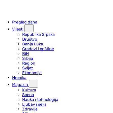
Pregled dana
Vijesti
Republika Srpska
Društvo
Banja Luka
Gradovi i opštine
BiH
Srbija
Region
Svijet
Ekonomija
Hronika
Magazin
Kultura
Scena
Nauka i tehnologija
Ljubav i seks
Zdravlje