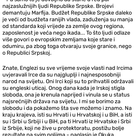
najzaslužnijih ljudi Republike Srpske. Brojevi
demantuju Marfija. Budžet Republike Srpske daleko
je veći od budžeta ranijih vlada, zaduženja su manja
od standarda koji vrijede za zemlje ovog regiona,
zaposlenost je veća nego ikada... To što ljudi odlaze
više govori o evropskim zemljama koje stare i
odumiru, pa zbog toga otvaraju svoje granice, nego
o Republici Srpskoj.
Znate, Englezi su sve vrijeme svoje vlasti nad Ircima
uvjeravali Irce da su najgluplji i najnesposobniji
narod na svijetu. Oni Irci koji su to prihvatili održavali
su engleski uticaj. Onog dana kada je Irskoj stigla
sloboda, ona je krenula naprijed i vinula se u status
najsrećnijih država na svijetu. I mi se borimo za
slobodu i da pokažemo šta sve možemo i znamo. Na
kraju krajeva, isti su Hrvati i u Hrvatskoj i u BiH, a isti
su i Srbi u Srbiji i u BiH, pa ti Hrvati iz Hrvatske i Srbi
iz Srbije, koji ne žive u protektoratu, postižu bolje
rezultate na svim poljima - naglasio je Okuka.