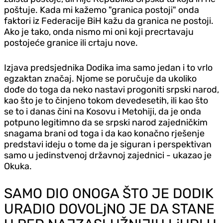
poštuje. Kada mi kažemo "granica postoji" onda
faktori iz Federacije BiH kažu da granica ne postoji.
Ako je tako, onda nismo mi oni koji precrtavaju
postojeće granice ili crtaju nove.
Izjava predsjednika Dodika ima samo jedan i to vrlo
egzaktan značaj. Njome se poručuje da ukoliko
dođe do toga da neko nastavi progoniti srpski narod,
kao što je to činjeno tokom devedesetih, ili kao što
se to i danas čini na Kosovu i Metohiji, da je onda
potpuno legitimno da se srpski narod zajedničkim
snagama brani od toga i da kao konačno rješenje
predstavi ideju o tome da je siguran i perspektivan
samo u jedinstvenoj državnoj zajednici - ukazao je
Okuka.
SAMO DIO ONOGA ŠTO JE DODIK
URADIO DOVOLjNO JE DA STANE