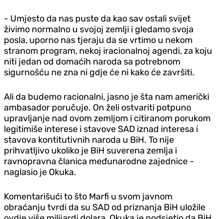
- Umjesto da nas puste da kao sav ostali svijet
živimo normalno u svojoj zemlji i gledamo svoja
posla, uporno nas tjeraju da se vrtimo u nekom
stranom program, nekoj iracionalnoj agendi, za koju
niti jedan od domaćih naroda sa potrebnom
sigurnošću ne zna ni gdje će ni kako će završiti.
Ali da budemo racionalni, jasno je šta nam američki
ambasador poručuje. On želi ostvariti potpuno
upravljanje nad ovom zemljom i citiranom porukom
legitimiše interese i stavove SAD iznad interesa i
stavova kontitutivnih naroda u BiH. To nije
prihvatljivo ukoliko je BiH suverena zemlja i
ravnopravna članica međunarodne zajednice -
naglasio je Okuka.
Komentarišući to što Marfi u svom javnom
obraćanju tvrdi da su SAD od priznanja BiH uložile
ovdje više milijardi dolara, Okuka je podsjetio da BiH