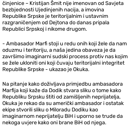
činjenice – Kristijan Šmit nije imenovan od Savjeta
bezbjednosti Ujedinjenih nacija, a imovina
Republike Srpske je teritorijalnim i ustavnim
razgraničenjem od Dejtona do danas pripala
Republici Srpskoj i nikome drugom.
- Ambasador Marfi stoji u redu onih koji žele da nam
oduzmu i teritoriju, a naša jedina obaveza je da
završimo imaginarni sudski process protiv nas kojim
se žele ukloniti oni koji čuvaju teritorijalni integritet
Republike Srpske - ukazao je Okuka.
Na pitanje kako doživljava primjedbu ambasadora
Marfija koji kaže da Dodik stvara sliku o tome kako
Republiku Srpsku štiti od zamišljenih neprijatelja,
Okuka je rekao da su američki ambasador i ostatak
ekipe stvorili sliku o Miloradu Dodiku kao
imaginarnom neprijatelju BiH i uporno se trude da
nekoga uvjere kako oni brane BiH od njega.