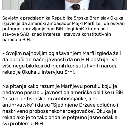
Savjetnik predsjednika Republike Srpske Branislav Okuka
izjavio je da američki ambasador Majkl Marfi želi da ostvari
potpuno upravljanje nad BiH i legitimiše interese i
stavove SAD iznad interesa i stavova konstitutivnih
naroda u BiH.
- Svojim najnovijim oglašavanjem Marfi izgleda želi
da poruči domaćoj javnosti da on BiH poštuje i voli
više nego bilo koji od njenih konstitutivnih naroda -
rekao je Okuka u intervjuu Srni.
Na pitanje kako razumije Marfijevu poruku koju je
nedavno poslao u javnost da američke politike u BiH
"nisu ni antisrpske, ni antibošnjačke, a ni
antihrvatske" i da su "Sjedinjene Države odlučno i
neskriveno probosanskohercegovačke", Okuka je
rekao ako je to tako onda je potpuno jasno odakle
svi problem u BiH.