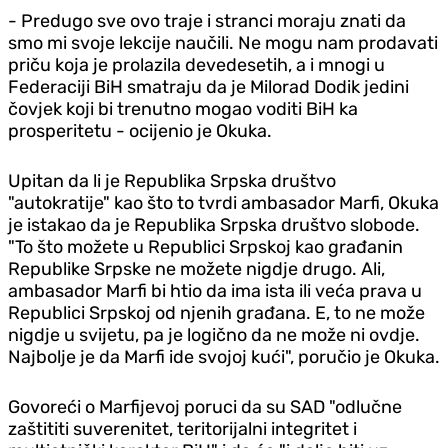
- Predugo sve ovo traje i stranci moraju znati da
smo mi svoje lekcije naučili. Ne mogu nam prodavati
priču koja je prolazila devedesetih, a i mnogi u
Federaciji BiH smatraju da je Milorad Dodik jedini
čovjek koji bi trenutno mogao voditi BiH ka
prosperitetu - ocijenio je Okuka.
Upitan da li je Republika Srpska društvo
"autokratije" kao što to tvrdi ambasador Marfi, Okuka
je istakao da je Republika Srpska društvo slobode.
"To što možete u Republici Srpskoj kao građanin
Republike Srpske ne možete nigdje drugo. Ali,
ambasador Marfi bi htio da ima ista ili veća prava u
Republici Srpskoj od njenih građana. E, to ne može
nigdje u svijetu, pa je logično da ne može ni ovdje.
Najbolje je da Marfi ide svojoj kući", poručio je Okuka.
Govoreći o Marfijevoj poruci da su SAD "odlučne
zaštititi suverenitet, teritorijalni integritet i