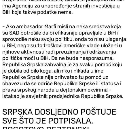
ima Agenciju za unapređenje stranih investicija u
BiH koja takve podatke nema.
- Ako ambasador Marfi misli na neka sredstva koja
su SAD potrošile da bi efikasnije upravljale u BiH i
sprovodile neku svoju politiku, onda to nisu ulaganja
u BiH, nego su to troškovi američke vlade uloženi u
njihove aktivnosti radi preuzimanja i održavanja
političke moći u BiH. Da ne bude nesporazuma,
Republika Srpska zahvalna je za svaku pomoć koju
je dobila od bilo koga, ali niko i nikada u ime
Republike Srpske nije prihvatao tu pomoć uz
obavezu da se odriče Republike Srpske ili statusa i
prava srpskog naroda u dejtonskim okvirima -
istakao je savjetnik predsjednika Republike Srpske.
SRPSKA DOSLjEDNO POŠTUJE
SVE ŠTO JE POTPISALA,