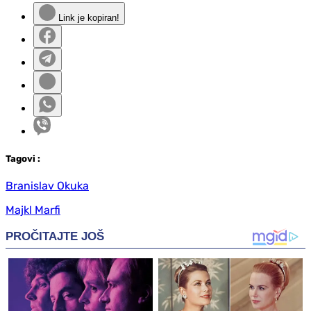
Link je kopiran!
Tag
ovi
:
Branislav Okuka
Majkl Marfi