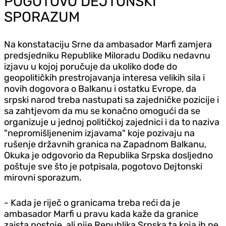
POGOTOVO DEJTONSKI
SPORAZUM
Na konstataciju Srne da ambasador Marfi zamjera
predsjedniku Republike Miloradu Dodiku nedavnu
izjavu u kojoj poručuje da ukoliko dođe do
geopolitičkih prestrojavanja interesa velikih sila i
novih dogovora o Balkanu i ostatku Evrope, da
srpski narod treba nastupati sa zajedničke pozicije i
sa zahtjevom da mu se konačno omogući da se
organizuje u jednoj političkoj zajednici i da to naziva
"nepromišljenenim izjavama" koje pozivaju na
rušenje državnih granica na Zapadnom Balkanu,
Okuka je odgovorio da Republika Srpska dosljedno
poštuje sve što je potpisala, pogotovo Dejtonski
mirovni sporazum.
- Kada je riječ o granicama treba reći da je
ambasador Marfi u pravu kada kaže da granice
zaista postoje, ali nije Republika Srpska ta koja ih ne