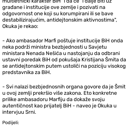
multietnički karakter BiH" i da će "i dalje biti uz
građane i institucije ove zemlje i pozivati na
odgovornost one koji su korumpirani ili se bave
destabilizirajućim, antidejtonskim aktivnostima",
Okuka je rekao:
- Ako ambasador Marfi poštuje institucije BiH onda
neka podrži ministra bezbjednosti u Savjetu
ministara Nenada Nešića u nastojanju da odbrani
ustavni poredak BiH od pokušaja Kristijana Šmita da
se antidejtonskim putem ustoliči na poziciju visokog
predstavnika za BiH.
- Svi nalazi bezbjednosnih organa govore da je Šmit
u ovoj zemlji prekršio više zakona. Eto konkretne
prilike ambasadoru Marfiju da dokaže svoju
autentičnost kao prijatelj BiH - naveo je Okuka u
intervjuu Srni.
Podijeli: