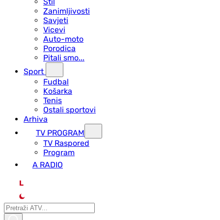
Stil
Zanimljivosti
Savjeti
Vicevi
Auto-moto
Porodica
Pitali smo...
Sport
Fudbal
Košarka
Tenis
Ostali sportovi
Arhiva
TV PROGRAM
ТV Raspored
Program
A RADIO
L