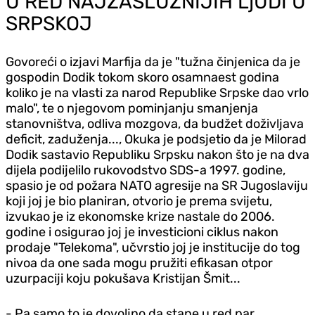
U RED NAJZASLUŽNIJIH LjUDI U
SRPSKOJ
Govoreći o izjavi Marfija da je "tužna činjenica da je
gospodin Dodik tokom skoro osamnaest godina
koliko je na vlasti za narod Republike Srpske dao vrlo
malo", te o njegovom pominjanju smanjenja
stanovništva, odliva mozgova, da budžet doživljava
deficit, zaduženja..., Okuka je podsjetio da je Milorad
Dodik sastavio Republiku Srpsku nakon što je na dva
dijela podijelilo rukovodstvo SDS-a 1997. godine,
spasio je od požara NATO agresije na SR Jugoslaviju
koji joj je bio planiran, otvorio je prema svijetu,
izvukao je iz ekonomske krize nastale do 2006.
godine i osigurao joj je investicioni ciklus nakon
prodaje "Telekoma", učvrstio joj je institucije do tog
nivoa da one sada mogu pružiti efikasan otpor
uzurpaciji koju pokušava Kristijan Šmit...
- Pa samo to je dovoljno da stane u red par