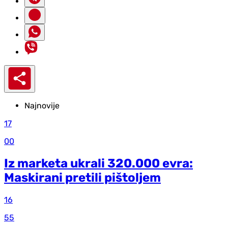
Najnovije
17
00
Iz marketa ukrali 320.000 evra:
Maskirani pretili pištoljem
16
55