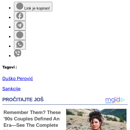
Link je kopiran!
Tag
ovi
:
Duško Perović
Sankcije