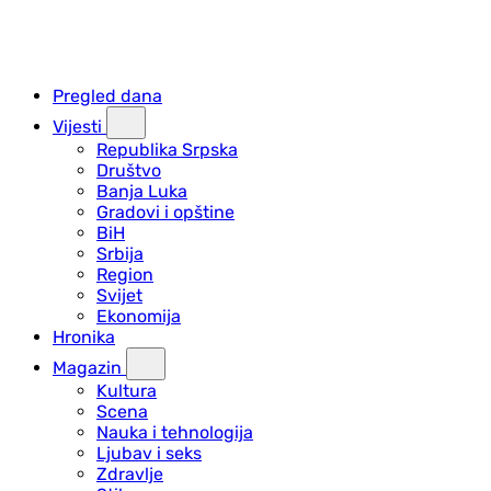
Pregled dana
Vijesti
Republika Srpska
Društvo
Banja Luka
Gradovi i opštine
BiH
Srbija
Region
Svijet
Ekonomija
Hronika
Magazin
Kultura
Scena
Nauka i tehnologija
Ljubav i seks
Zdravlje