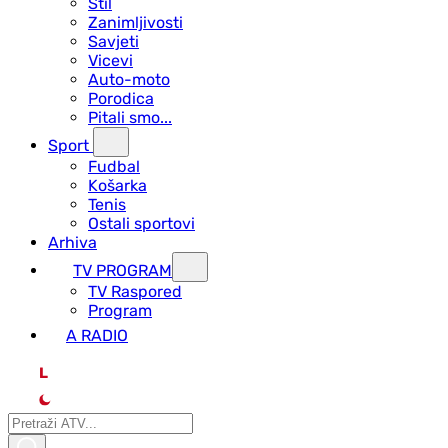
Stil
Zanimljivosti
Savjeti
Vicevi
Auto-moto
Porodica
Pitali smo...
Sport
Fudbal
Košarka
Tenis
Ostali sportovi
Arhiva
TV PROGRAM
ТV Raspored
Program
A RADIO
L