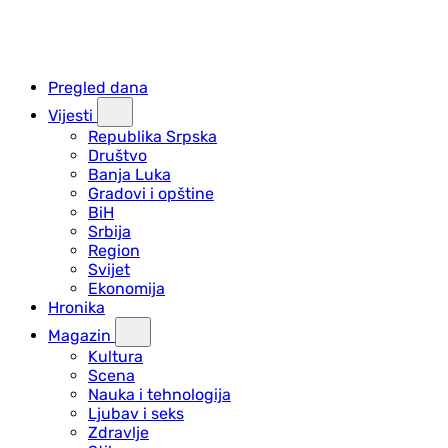
Pregled dana
Vijesti
Republika Srpska
Društvo
Banja Luka
Gradovi i opštine
BiH
Srbija
Region
Svijet
Ekonomija
Hronika
Magazin
Kultura
Scena
Nauka i tehnologija
Ljubav i seks
Zdravlje