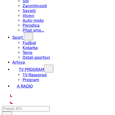
Stil
Zanimljivosti
Savjeti
Vicevi
Auto-moto
Porodica
Pitali smo...
Sport
Fudbal
Košarka
Tenis
Ostali sportovi
Arhiva
TV PROGRAM
ТV Raspored
Program
A RADIO
L