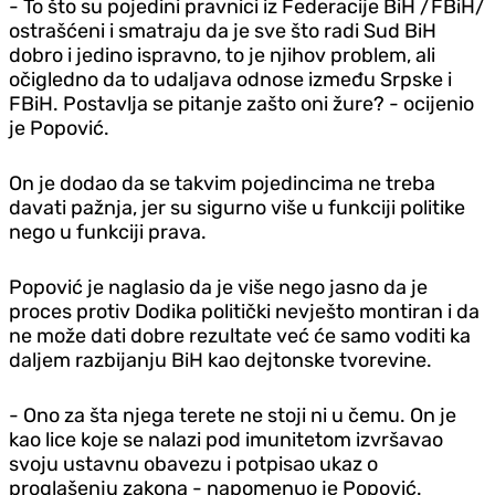
- To što su pojedini pravnici iz Federacije BiH /FBiH/
ostrašćeni i smatraju da je sve što radi Sud BiH
dobro i jedino ispravno, to je njihov problem, ali
očigledno da to udaljava odnose između Srpske i
FBiH. Postavlja se pitanje zašto oni žure? - ocijenio
je Popović.
On je dodao da se takvim pojedincima ne treba
davati pažnja, jer su sigurno više u funkciji politike
nego u funkciji prava.
Popović je naglasio da je više nego jasno da je
proces protiv Dodika politički nevješto montiran i da
ne može dati dobre rezultate već će samo voditi ka
daljem razbijanju BiH kao dejtonske tvorevine.
- Ono za šta njega terete ne stoji ni u čemu. On je
kao lice koje se nalazi pod imunitetom izvršavao
svoju ustavnu obavezu i potpisao ukaz o
proglašenju zakona - napomenuo je Popović.