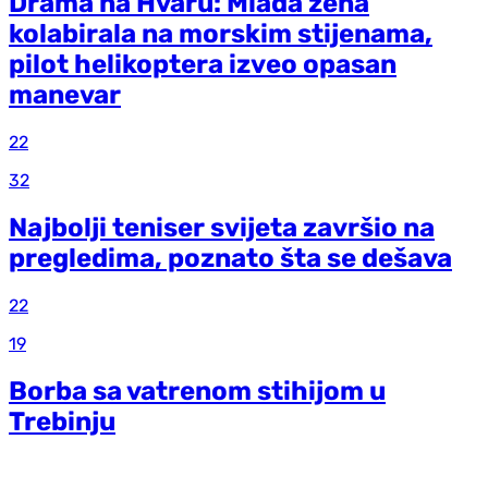
Drama na Hvaru: Mlada žena
kolabirala na morskim stijenama,
pilot helikoptera izveo opasan
manevar
22
32
Najbolji teniser svijeta završio na
pregledima, poznato šta se dešava
22
19
Borba sa vatrenom stihijom u
Trebinju