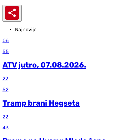
Najnovije
06
55
ATV jutro, 07.08.2026.
22
52
Tramp brani Hegseta
22
43