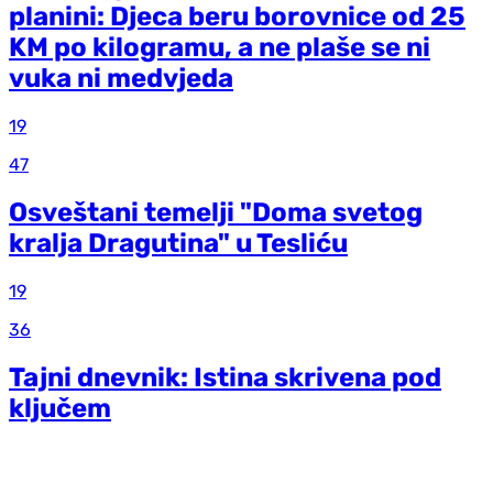
planini: Djeca beru borovnice od 25
KM po kilogramu, a ne plaše se ni
vuka ni medvjeda
19
47
Osveštani temelji "Doma svetog
kralja Dragutina" u Tesliću
19
36
Tajni dnevnik: Istina skrivena pod
ključem