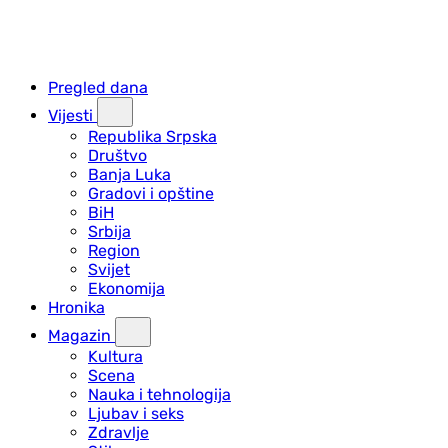
Pregled dana
Vijesti
Republika Srpska
Društvo
Banja Luka
Gradovi i opštine
BiH
Srbija
Region
Svijet
Ekonomija
Hronika
Magazin
Kultura
Scena
Nauka i tehnologija
Ljubav i seks
Zdravlje