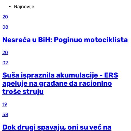
Najnovije
20
08
Nesreća u BiH: Poginuo motociklista
20
02
Suša ispraznila akumulacije - ERS
apeluje na građane da racionlno
troše struju
19
58
Dok drugi spavaju, oni su već na