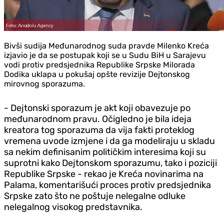
Bivši sudija Međunarodnog suda pravde Milenko Kreća
izjavio je da se postupak koji se u Sudu BiH u Sarajevu
vodi protiv predsjednika Republike Srpske Milorada
Dodika uklapa u pokušaj opšte revizije Dejtonskog
mirovnog sporazuma.
- Dejtonski sporazum je akt koji obavezuje po
međunarodnom pravu. Očigledno je bila ideja
kreatora tog sporazuma da vija fakti proteklog
vremena uvode izmjene i da ga modeliraju u skladu
sa nekim definisanim političkim interesima koji su
suprotni kako Dejtonskom sporazumu, tako i poziciji
Republike Srpske - rekao je Kreća novinarima na
Palama, komentarišući proces protiv predsjednika
Srpske zato što ne poštuje nelegalne odluke
nelegalnog visokog predstavnika.