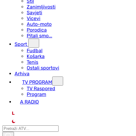
Stil
Zanimljivosti
Savjeti
Vicevi
Auto-moto
Porodica
Pitali smo...
Sport
Fudbal
Košarka
Tenis
Ostali sportovi
Arhiva
TV PROGRAM
ТV Raspored
Program
A RADIO
L